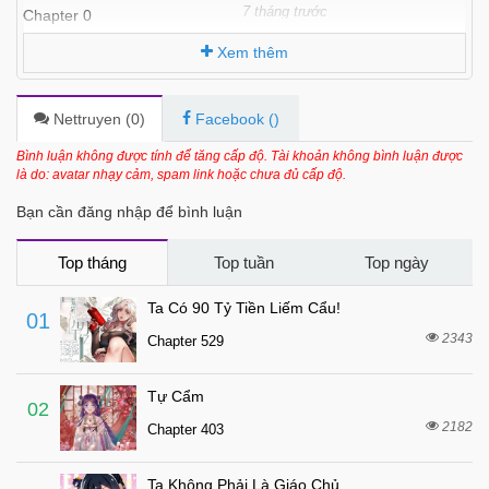
7 tháng trước
Chapter 0
Xem thêm
Nettruyen (
0
)
Facebook (
)
Bình luận không được tính để tăng cấp độ. Tài khoản không bình luận được
là do: avatar nhạy cảm, spam link hoặc chưa đủ cấp độ.
Bạn cần đăng nhập để bình luận
Top tháng
Top tuần
Top ngày
Ta Có 90 Tỷ Tiền Liếm Cẩu!
01
2343
Chapter 529
Tự Cẩm
02
2182
Chapter 403
Ta Không Phải Là Giáo Chủ