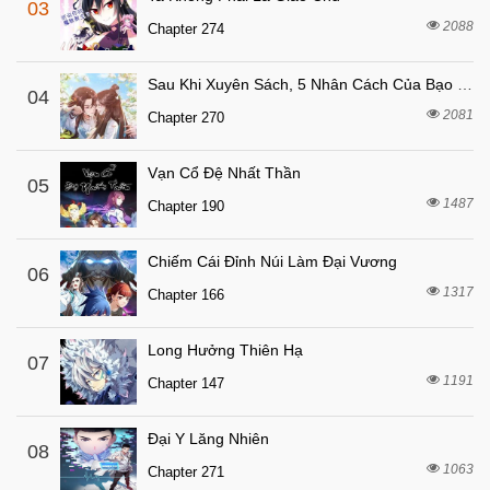
03
2088
Chapter 274
Sau Khi Xuyên Sách, 5 Nhân Cách Của Bạo Quân Đều Yêu Ta
04
2081
Chapter 270
Vạn Cổ Đệ Nhất Thần
05
1487
Chapter 190
Chiếm Cái Đỉnh Núi Làm Đại Vương
06
1317
Chapter 166
Long Hưởng Thiên Hạ
07
1191
Chapter 147
Đại Y Lăng Nhiên
08
1063
Chapter 271