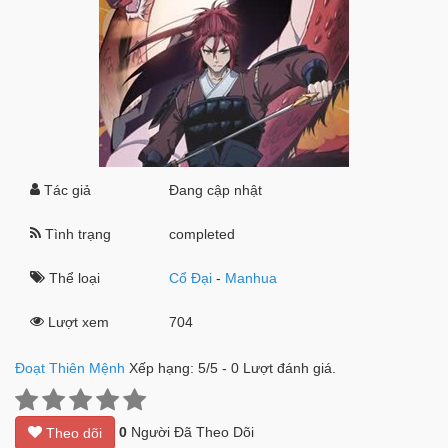
Tác giả
Đang cập nhật
Tình trạng
completed
Thể loại
Cổ Đại
-
Manhua
Lượt xem
704
Đoạt Thiên Mệnh
Xếp hạng:
5
/
5
-
0
Lượt đánh giá.
0
Người Đã Theo Dõi
Theo dõi