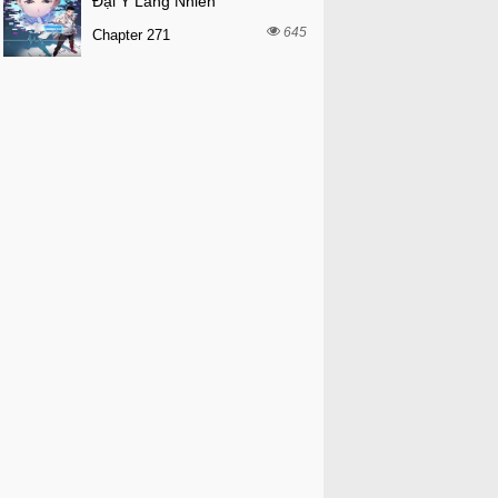
Đại Y Lăng Nhiên
645
Chapter 271