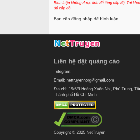
Chapter 29
Bình luận không được tính để tăng cấp độ. Tài kh
đủ cấp độ.
Chapter 28
Bạn cần đăng nhập để bình luận
Chapter 27
Chapter 26
Chapter 25
Chapter 24
Liên hệ dặt quảng cáo
Chapter 23
Telegram:
Chapter 22
Email:
nettruyennorg@gmail.com
Chapter 21
Địa chỉ: 19/6/9 Hoàng Xuân Nhị, Phú Trung, Tâ
Thành phố Hồ Chí Minh
Chapter 20
Chapter 19
Chapter 18
Chapter 17
Copyright © 2025 NetTruyen
Chapter 16