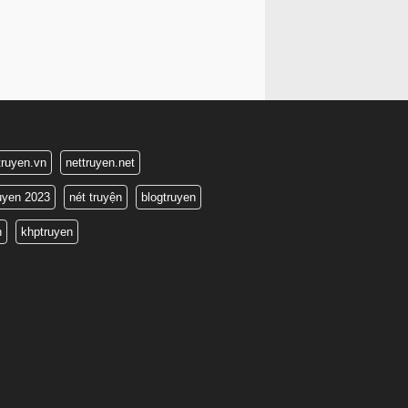
truyen.vn
nettruyen.net
ruyen 2023
nét truyện
blogtruyen
n
khptruyen