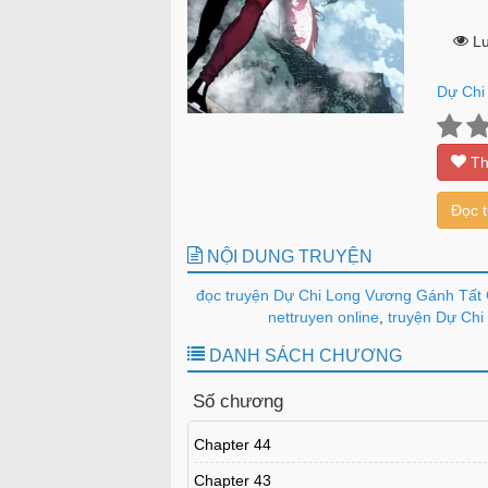
Lư
Dự Chi
Th
Đọc 
NỘI DUNG TRUYỆN
đọc truyện Dự Chi Long Vương Gánh Tất 
nettruyen online
,
truyện Dự Chi 
DANH SÁCH CHƯƠNG
Số chương
Chapter 44
Chapter 43