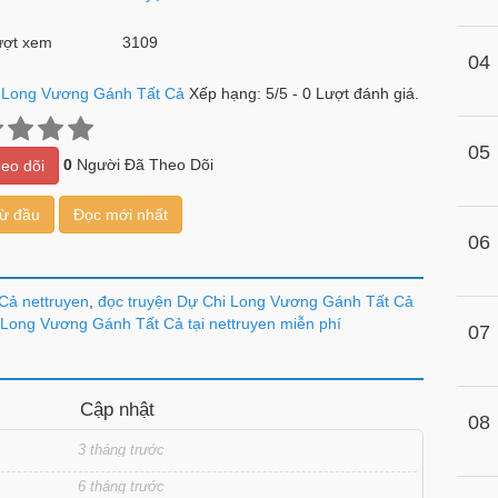
ợt xem
3109
04
 Long Vương Gánh Tất Cả
Xếp hạng:
5
/
5
-
0
Lượt đánh giá.
05
0
Người Đã Theo Dõi
eo dõi
từ đầu
Đọc mới nhất
06
Cả nettruyen
,
đọc truyện Dự Chi Long Vương Gánh Tất Cả
Long Vương Gánh Tất Cả tại nettruyen miễn phí
07
Cập nhật
08
3 tháng trước
6 tháng trước