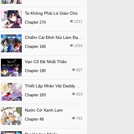
Ta Không Phải Là Giáo Chủ
1211
Chapter 274
Chiếm Cái Đỉnh Núi Làm Đại Vương
1016
Chapter 166
Vạn Cổ Đệ Nhất Thần
927
Chapter 190
Thiết Lập Nhân Vật Daddy Của Tôi Bị Sụp Đổ
923
Chapter 183
Nước Cờ Xanh Lam
741
Chapter 48