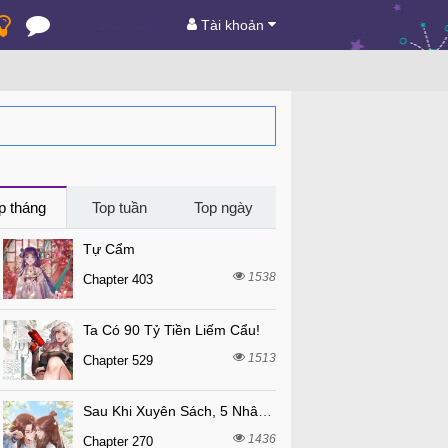
Tài khoản
p tháng
Top tuần
Top ngày
Tự Cẩm
1538
Chapter 403
Ta Có 90 Tỷ Tiền Liếm Cẩu!
1513
Chapter 529
Sau Khi Xuyên Sách, 5 Nhân Cách Của Bạo Quân Đều Yêu Ta
1436
Chapter 270