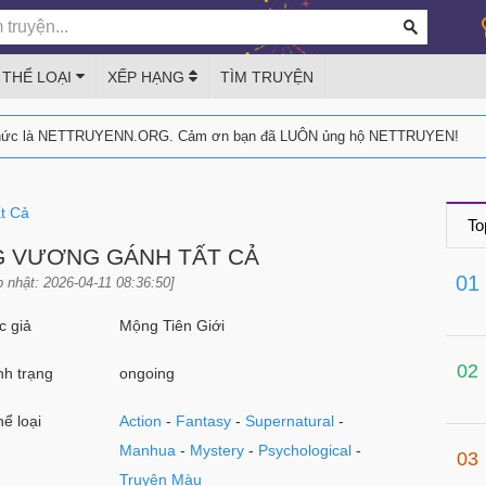
THỂ LOẠI
XẾP HẠNG
TÌM TRUYỆN
thức là NETTRUYENN.ORG. Cảm ơn bạn đã LUÔN ủng hộ NETTRUYEN!
t Cả
To
G VƯƠNG GÁNH TẤT CẢ
01
 nhật: 2026-04-11 08:36:50]
 giả
Mộng Tiên Giới
02
h trạng
ongoing
ể loại
Action
-
Fantasy
-
Supernatural
-
Manhua
-
Mystery
-
Psychological
-
03
Truyện Màu