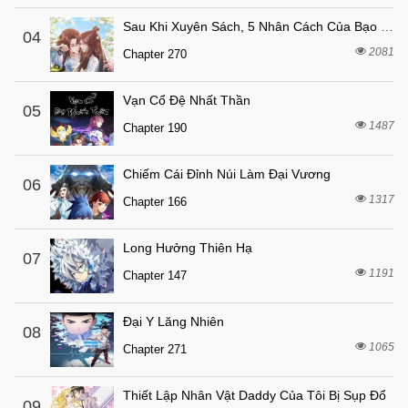
6 tháng trước
Chapter 27
Sau Khi Xuyên Sách, 5 Nhân Cách Của Bạo Quân Đều Yêu Ta
6 tháng trước
04
Chapter 26
2081
Chapter 270
6 tháng trước
Chapter 25
6 tháng trước
Chapter 24
Vạn Cổ Đệ Nhất Thần
05
6 tháng trước
1487
Chapter 23
Chapter 190
6 tháng trước
Chapter 22
Chiếm Cái Đỉnh Núi Làm Đại Vương
06
6 tháng trước
Chapter 21
1317
Chapter 166
6 tháng trước
Chapter 20
6 tháng trước
Chapter 19
Long Hưởng Thiên Hạ
07
1191
6 tháng trước
Chapter 147
Chapter 18
6 tháng trước
Chapter 17
Đại Y Lăng Nhiên
08
6 tháng trước
Chapter 16
1065
Chapter 271
6 tháng trước
Chapter 15
Thiết Lập Nhân Vật Daddy Của Tôi Bị Sụp Đổ
6 tháng trước
Chapter 14
09