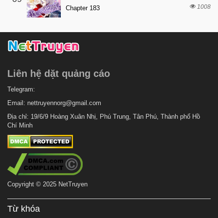
1008
Chapter 183
6 tháng trước
Chapter 13
6 tháng trước
Chapter 12
6 tháng trước
Chapter 11
6 tháng trước
Chapter 10
Liên hệ dặt quảng cáo
6 tháng trước
Chapter 9
6 tháng trước
Telegram:
Chapter 8
Email:
nettruyennorg@gmail.com
6 tháng trước
Chapter 7
Địa chỉ: 19/6/9 Hoàng Xuân Nhị, Phú Trung, Tân Phú, Thành phố Hồ
6 tháng trước
Chapter 6
Chí Minh
6 tháng trước
Chapter 5
6 tháng trước
Chapter 4
6 tháng trước
Chapter 3
Copyright © 2025 NetTruyen
6 tháng trước
Chapter 2
6 tháng trước
Chapter 1
Từ khóa