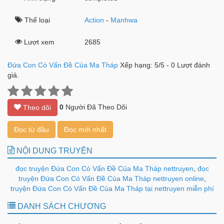
Thể loại
Action
-
Manhwa
Lượt xem
2685
Đứa Con Có Vấn Đề Của Ma Tháp
Xếp hạng:
5
/
5
-
0
Lượt đánh
giá.
0
Người Đã Theo Dõi
Theo dõi
Đọc từ đầu
Đọc mới nhất
NỘI DUNG TRUYỆN
đọc truyện Đứa Con Có Vấn Đề Của Ma Tháp nettruyen
,
đọc
truyện Đứa Con Có Vấn Đề Của Ma Tháp nettruyen online
,
truyện Đứa Con Có Vấn Đề Của Ma Tháp tại nettruyen miễn phí
DANH SÁCH CHƯƠNG