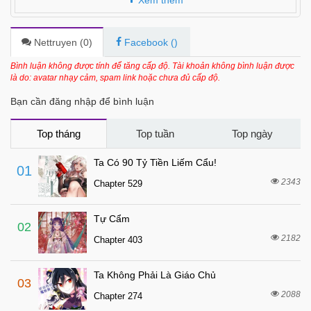
6 tháng trước
Chapter 40
6 tháng trước
Chapter 39
Nettruyen (
0
)
Facebook (
)
6 tháng trước
Chapter 38
Bình luận không được tính để tăng cấp độ. Tài khoản không bình luận được
là do: avatar nhạy cảm, spam link hoặc chưa đủ cấp độ.
6 tháng trước
Chapter 37
Bạn cần đăng nhập để bình luận
6 tháng trước
Chapter 36
6 tháng trước
Chapter 35
Top tháng
Top tuần
Top ngày
6 tháng trước
Chapter 34
Ta Có 90 Tỷ Tiền Liếm Cẩu!
01
6 tháng trước
Chapter 33
2343
Chapter 529
6 tháng trước
Chapter 32
Tự Cẩm
6 tháng trước
Chapter 31
02
2182
Chapter 403
6 tháng trước
Chapter 30
6 tháng trước
Chapter 29
Ta Không Phải Là Giáo Chủ
03
6 tháng trước
Chapter 28
2088
Chapter 274