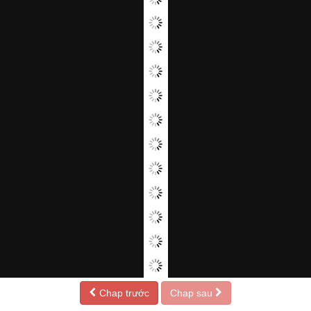
Chap trước
Chap sau