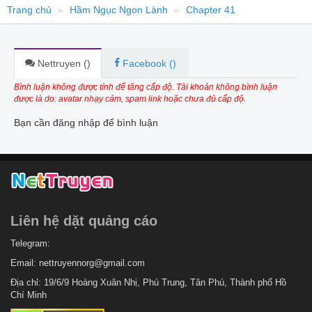
Trang chủ
Hầm Ngục Ngon Lành
Chapter 41
Nettruyen (
)
Facebook (
)
Bình luận không được tính để tăng cấp độ. Tài khoản không bình luận
được là do: avatar nhạy cảm, spam link hoặc chưa đủ cấp độ.
Bạn cần đăng nhập để bình luận
Liên hệ dặt quảng cáo
Telegram:
Email:
nettruyennorg@gmail.com
Địa chỉ: 19/6/9 Hoàng Xuân Nhị, Phú Trung, Tân Phú, Thành phố Hồ
Chí Minh