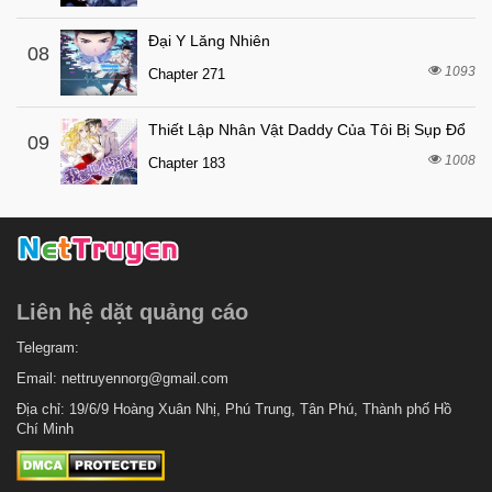
7 tháng trước
Chapter 5
Đại Y Lăng Nhiên
08
7 tháng trước
Chapter 4
1093
Chapter 271
7 tháng trước
Chapter 3
Thiết Lập Nhân Vật Daddy Của Tôi Bị Sụp Đổ
7 tháng trước
Chapter 2
09
1008
Chapter 183
7 tháng trước
Chapter 1
Liên hệ dặt quảng cáo
Telegram:
Email:
nettruyennorg@gmail.com
Địa chỉ: 19/6/9 Hoàng Xuân Nhị, Phú Trung, Tân Phú, Thành phố Hồ
Chí Minh