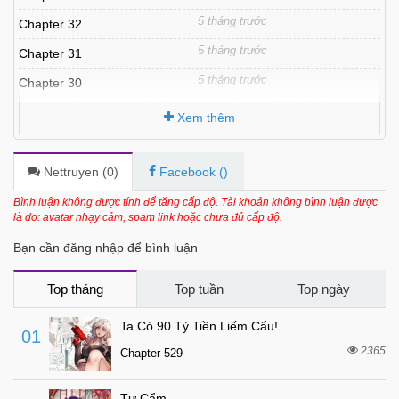
5 tháng trước
Chapter 32
5 tháng trước
Chapter 31
5 tháng trước
Chapter 30
5 tháng trước
Chapter 29
Xem thêm
6 tháng trước
Chapter 28
6 tháng trước
Chapter 27
Nettruyen (
0
)
Facebook (
)
6 tháng trước
Chapter 26
Bình luận không được tính để tăng cấp độ. Tài khoản không bình luận được
là do: avatar nhạy cảm, spam link hoặc chưa đủ cấp độ.
6 tháng trước
Chapter 25
Bạn cần đăng nhập để bình luận
6 tháng trước
Chapter 24
6 tháng trước
Chapter 23
Top tháng
Top tuần
Top ngày
6 tháng trước
Chapter 22
Ta Có 90 Tỷ Tiền Liếm Cẩu!
01
6 tháng trước
Chapter 21
2365
Chapter 529
6 tháng trước
Chapter 20
Tự Cẩm