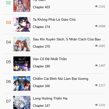
6 tháng trước
Chapter 19
02
2191
Chapter 403
6 tháng trước
Chapter 18
6 tháng trước
Chapter 17
Ta Không Phải Là Giáo Chủ
03
6 tháng trước
Chapter 16
2088
Chapter 274
6 tháng trước
Chapter 15
Sau Khi Xuyên Sách, 5 Nhân Cách Của Bạo Quân Đều Yêu Ta
6 tháng trước
04
Chapter 14
2081
Chapter 270
6 tháng trước
Chapter 13
6 tháng trước
Chapter 12
Vạn Cổ Đệ Nhất Thần
05
6 tháng trước
1487
Chapter 11
Chapter 190
7 tháng trước
Chapter 10
Chiếm Cái Đỉnh Núi Làm Đại Vương
06
7 tháng trước
Chapter 9
1317
Chapter 166
7 tháng trước
Chapter 8
7 tháng trước
Chapter 7
Long Hưởng Thiên Hạ
07
1191
7 tháng trước
Chapter 147
Chapter 6