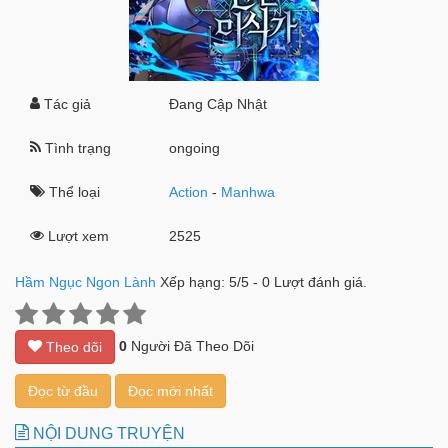
Tác giả
Đang Cập Nhật
Tình trạng
ongoing
Thể loại
Action
-
Manhwa
Lượt xem
2525
Hầm Ngục Ngon Lành
Xếp hạng:
5
/
5
-
0
Lượt đánh giá.
0
Người Đã Theo Dõi
Theo dõi
Đọc từ đầu
Đọc mới nhất
NỘI DUNG TRUYỆN