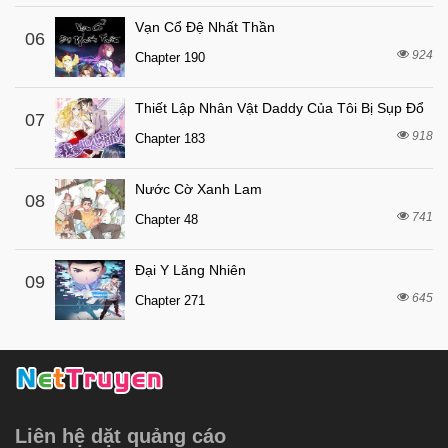
4 tháng trước
Chapter 87
Vạn Cổ Đệ Nhất Thần
06
4 tháng trước
Chapter 86
924
Chapter 190
4 tháng trước
Chapter 85
4 tháng trước
Chapter 84
Thiết Lập Nhân Vật Daddy Của Tôi Bị Sụp Đổ
07
918
4 tháng trước
Chapter 183
Chapter 83
4 tháng trước
Chapter 82
Nước Cờ Xanh Lam
08
4 tháng trước
Chapter 81
741
Chapter 48
4 tháng trước
Chapter 80
Đại Y Lăng Nhiên
4 tháng trước
Chapter 79
09
645
Chapter 271
4 tháng trước
Chapter 78
4 tháng trước
Chapter 77
4 tháng trước
Chapter 76
4 tháng trước
Chapter 75
Liên hệ dặt quảng cáo
4 tháng trước
Chapter 74