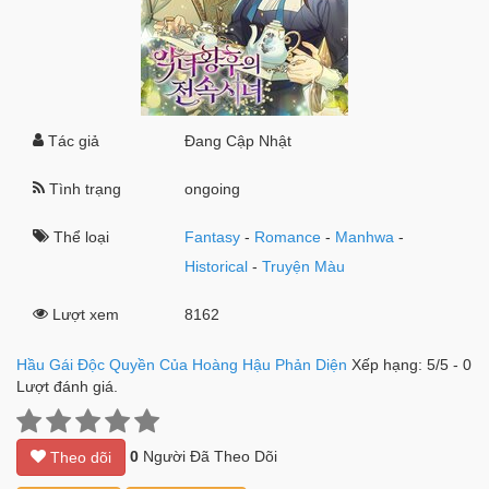
Tác giả
Đang Cập Nhật
Tình trạng
ongoing
Thể loại
Fantasy
-
Romance
-
Manhwa
-
Historical
-
Truyện Màu
Lượt xem
8162
Hầu Gái Độc Quyền Của Hoàng Hậu Phản Diện
Xếp hạng:
5
/
5
-
0
Lượt đánh giá.
0
Người Đã Theo Dõi
Theo dõi