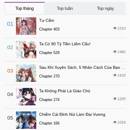
4 tháng trước
Chapter 100
Top tháng
Top tuần
Top ngày
4 tháng trước
Chapter 99
Tự Cẩm
01
4 tháng trước
Chapter 98
1510
Chapter 403
4 tháng trước
Chapter 97
Ta Có 90 Tỷ Tiền Liếm Cẩu!
4 tháng trước
Chapter 96
02
1482
Chapter 529
4 tháng trước
Chapter 95
4 tháng trước
Chapter 94
Sau Khi Xuyên Sách, 5 Nhân Cách Của Bạo Quân Đều Yêu Ta
03
4 tháng trước
Chapter 93
1433
Chapter 270
4 tháng trước
Chapter 92
Ta Không Phải Là Giáo Chủ
4 tháng trước
04
Chapter 91
1205
Chapter 274
4 tháng trước
Chapter 90
4 tháng trước
Chapter 89
Chiếm Cái Đỉnh Núi Làm Đại Vương
05
4 tháng trước
1016
Chapter 88
Chapter 166