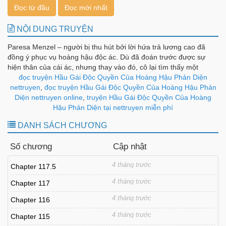
Đọc từ đầu
Đọc mới nhất
NỘI DUNG TRUYỆN
Paresa Menzel – người bị thu hút bởi lời hứa trả lương cao đã
đồng ý phục vụ hoàng hậu độc ác. Dù đã đoán trước được sự
hiện thân của cái ác, nhưng thay vào đó, cô lại tìm thấy một
người phụ nữ phức tạp với những vết sẹo ẩn giấu, điều này khiến
đọc truyện Hầu Gái Độc Quyền Của Hoàng Hậu Phản Diện
cô củng cố lời thề sẽ giúp đỡ cô ấy. Tuy nhiên, Paresa thực chất
nettruyen
,
đọc truyện Hầu Gái Độc Quyền Của Hoàng Hậu Phản
là một hiệp sĩ chạy trốn khỏi vương quốc khác và danh tính của
Diện nettruyen online
,
truyện Hầu Gái Độc Quyền Của Hoàng
cô đã bị phát hiện bởi thái tử, người nghi ngờ cô là gián điệp. Mặc
Hậu Phản Diện tại nettruyen miễn phí
dù vẻ đẹp quyến rũ của anh khiến cô lo lắng và thách thức quyết
DANH SÁCH CHƯƠNG
tâm của cô, nhưng lòng trung thành kiên định của Paresa với
hoàng hậu vẫn vững chắc. Liệu quá khứ bị che giấu của cô ấy có
Số chương
Cập nhật
gây nguy hiểm cho họ hay nó sẽ tạo nên những mối liên kết bất
ngờ trong trò chơi lừa dối và trung thành nguy hiểm này?
4 tháng trước
Chapter 117.5
4 tháng trước
Chapter 117
4 tháng trước
Chapter 116
4 tháng trước
Chapter 115