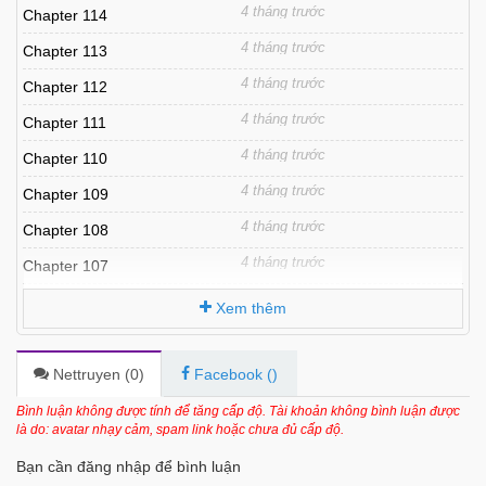
4 tháng trước
Chapter 114
4 tháng trước
Chapter 113
4 tháng trước
Chapter 112
4 tháng trước
Chapter 111
4 tháng trước
Chapter 110
4 tháng trước
Chapter 109
4 tháng trước
Chapter 108
4 tháng trước
Chapter 107
4 tháng trước
Chapter 106
Xem thêm
4 tháng trước
Chapter 105
4 tháng trước
Chapter 104
Nettruyen (
0
)
Facebook (
)
4 tháng trước
Chapter 103
Bình luận không được tính để tăng cấp độ. Tài khoản không bình luận được
là do: avatar nhạy cảm, spam link hoặc chưa đủ cấp độ.
4 tháng trước
Chapter 102
Bạn cần đăng nhập để bình luận
4 tháng trước
Chapter 101