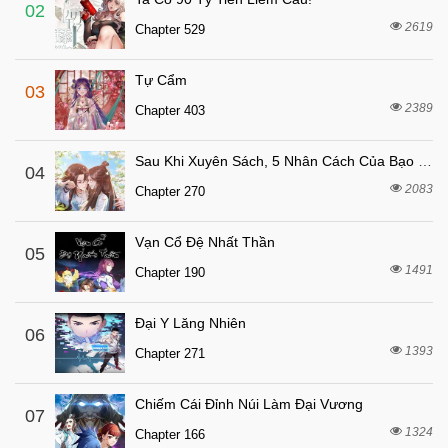
7 tháng trước
Chapter 14
02
2619
Chapter 529
7 tháng trước
Chapter 13
7 tháng trước
Chapter 12
Tự Cẩm
03
7 tháng trước
Chapter 11
2389
Chapter 403
7 tháng trước
Chapter 10
Sau Khi Xuyên Sách, 5 Nhân Cách Của Bạo Quân Đều Yêu Ta
7 tháng trước
04
Chapter 9
2083
Chapter 270
7 tháng trước
Chapter 8
7 tháng trước
Chapter 7
Vạn Cổ Đệ Nhất Thần
05
7 tháng trước
1491
Chapter 6
Chapter 190
7 tháng trước
Chapter 5
Đại Y Lăng Nhiên
06
7 tháng trước
Chapter 4
1393
Chapter 271
7 tháng trước
Chapter 3
7 tháng trước
Chapter 2
Chiếm Cái Đỉnh Núi Làm Đại Vương
07
1324
7 tháng trước
Chapter 166
Chapter 1