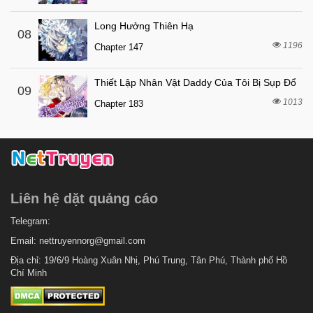
Long Hưởng Thiên Hạ
08
1196
Chapter 147
Thiết Lập Nhân Vật Daddy Của Tôi Bị Sụp Đổ
09
1013
Chapter 183
Liên hệ dặt quảng cáo
Telegram:
Email:
nettruyennorg@gmail.com
Địa chỉ: 19/6/9 Hoàng Xuân Nhị, Phú Trung, Tân Phú, Thành phố Hồ
Chí Minh