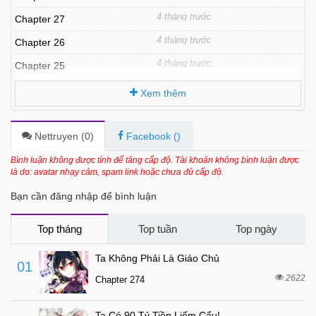
4 tháng trước
Chapter 27
4 tháng trước
Chapter 26
4 tháng trước
Chapter 25
5 tháng trước
Chapter 24
Xem thêm
5 tháng trước
Chapter 23
6 tháng trước
Chapter 22
Nettruyen (
0
)
Facebook (
)
6 tháng trước
Chapter 21
Bình luận không được tính để tăng cấp độ. Tài khoản không bình luận được
là do: avatar nhạy cảm, spam link hoặc chưa đủ cấp độ.
6 tháng trước
Chapter 20
Bạn cần đăng nhập để bình luận
6 tháng trước
Chapter 19
6 tháng trước
Chapter 18
Top tháng
Top tuần
Top ngày
7 tháng trước
Chapter 17
Ta Không Phải Là Giáo Chủ
01
7 tháng trước
Chapter 16
2622
Chapter 274
7 tháng trước
Chapter 15
Ta Có 90 Tỷ Tiền Liếm Cẩu!