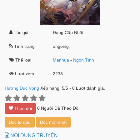
Tác giả
Đang Cập Nhật
Tình trạng
ongoing
Thể loại
Manhua
-
Ngôn Tình
Lượt xem
2238
Hương Dục Vọng
Xếp hạng:
5
/
5
-
0
Lượt đánh giá.
0
Người Đã Theo Dõi
Theo dõi
Đọc từ đầu
Đọc mới nhất
NỘI DUNG TRUYỆN