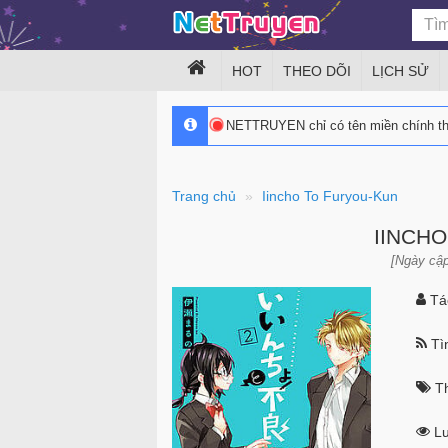
HOT
THEO DÕI
LỊCH SỬ
NETTRUYEN chỉ có tên miền chính 
Trang chủ
Iincho To Furyou-Kun
IINCH
[Ngày cập
Tác
Tìn
Th
Lư