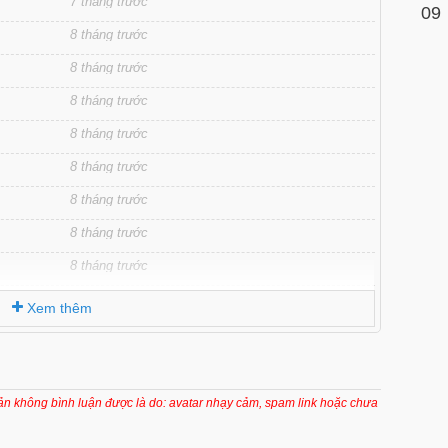
7 tháng trước
09
8 tháng trước
8 tháng trước
8 tháng trước
8 tháng trước
8 tháng trước
8 tháng trước
8 tháng trước
8 tháng trước
8 tháng trước
Xem thêm
8 tháng trước
8 tháng trước
8 tháng trước
oản không bình luận được là do: avatar nhạy cảm, spam link hoặc chưa
8 tháng trước