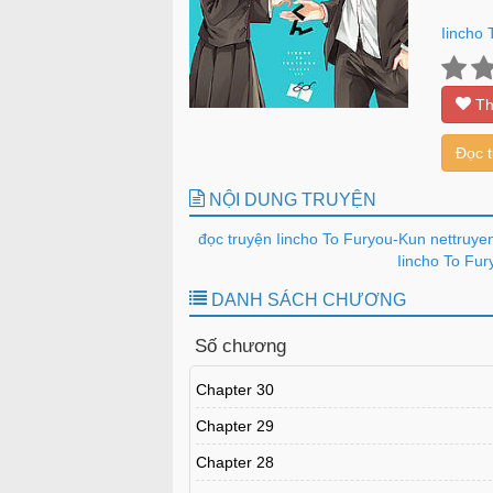
Iincho
Th
Đọc 
NỘI DUNG TRUYỆN
đọc truyện Iincho To Furyou-Kun nettruye
Iincho To Fur
DANH SÁCH CHƯƠNG
Số chương
Chapter 30
Chapter 29
Chapter 28