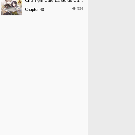
Chủ Tiệm Cafe Là Guide Cấp S
334
Chapter 40