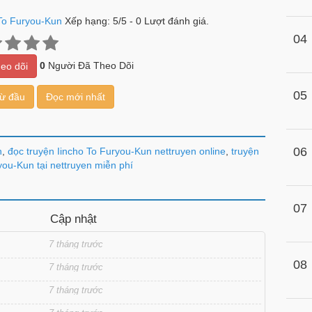
 To Furyou-Kun
Xếp hạng:
5
/
5
-
0
Lượt đánh giá.
04
0
Người Đã Theo Dõi
eo dõi
05
từ đầu
Đọc mới nhất
06
n
,
đọc truyện Iincho To Furyou-Kun nettruyen online
,
truyện
you-Kun tại nettruyen miễn phí
07
Cập nhật
7 tháng trước
08
7 tháng trước
7 tháng trước