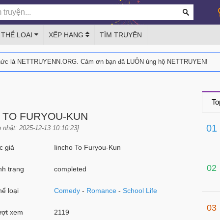
THỂ LOẠI
XẾP HẠNG
TÌM TRUYỆN
thức là NETTRUYENN.ORG. Cảm ơn bạn đã LUÔN ủng hộ NETTRUYEN!
To
O TO FURYOU-KUN
01
 nhật: 2025-12-13 10:10:23]
 giả
Iincho To Furyou-Kun
02
h trạng
completed
ể loại
Comedy
-
Romance
-
School Life
03
ợt xem
2119