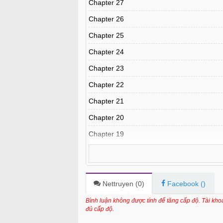
Chapter 27
Chapter 26
Chapter 25
Chapter 24
Chapter 23
Chapter 22
Chapter 21
Chapter 20
Chapter 19
Chapter 18
Chapter 17
Chapter 16
Nettruyen (
0
)
Facebook (
)
Chapter 15.5
Bình luận không được tính để tăng cấp độ. Tài kh
đủ cấp độ.
Chapter 15