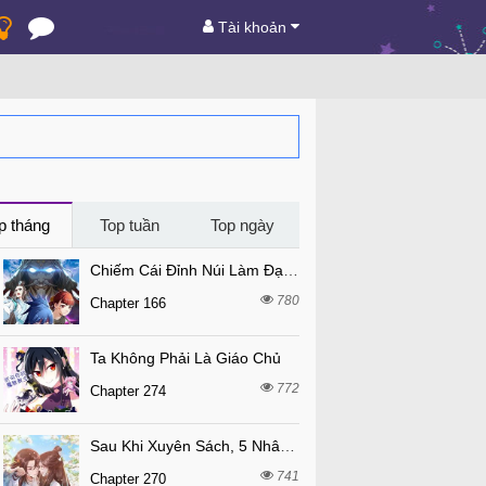
Tài khoản
p tháng
Top tuần
Top ngày
Chiếm Cái Đỉnh Núi Làm Đại Vương
780
Chapter 166
Ta Không Phải Là Giáo Chủ
772
Chapter 274
Sau Khi Xuyên Sách, 5 Nhân Cách Của Bạo Quân Đều Yêu Ta
741
Chapter 270