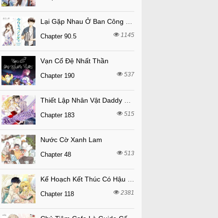
Lại Gặp Nhau Ở Ban Công Rồi
1145
Chapter 90.5
Vạn Cổ Đệ Nhất Thần
537
Chapter 190
Thiết Lập Nhân Vật Daddy Của Tôi Bị Sụp Đổ
515
Chapter 183
Nước Cờ Xanh Lam
513
Chapter 48
Kế Hoạch Kết Thúc Có Hậu Cho Nhân Vật Phản Diện
2381
Chapter 118