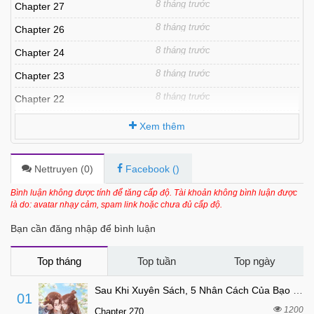
8 tháng trước
Chapter 27
8 tháng trước
Chapter 26
8 tháng trước
Chapter 24
8 tháng trước
Chapter 23
8 tháng trước
Chapter 22
8 tháng trước
Chapter 21
Xem thêm
8 tháng trước
Chapter 19
8 tháng trước
Chapter 18
Nettruyen (
0
)
Facebook (
)
8 tháng trước
Chapter 17
Bình luận không được tính để tăng cấp độ. Tài khoản không bình luận được
là do: avatar nhạy cảm, spam link hoặc chưa đủ cấp độ.
8 tháng trước
Chapter 16
Bạn cần đăng nhập để bình luận
8 tháng trước
Chapter 15
8 tháng trước
Chapter 14
Top tháng
Top tuần
Top ngày
8 tháng trước
Chapter 13
Sau Khi Xuyên Sách, 5 Nhân Cách Của Bạo Quân Đều Yêu Ta
01
8 tháng trước
Chapter 12.1
1200
Chapter 270