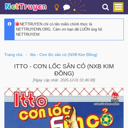
NETTRUYEN chỉ có tên miền chính thức là
NETTRUYENN.ORG. Cảm ơn bạn đã LUÔN ủng hộ
NETTRUYEN!
Trang chủ
Itto - Cơn lốc sân cỏ (NXB Kim Đồng)
ITTO - CƠN LỐC SÂN CỎ (NXB KIM
ĐỒNG)
[Ngày cập nhật: 2025-12-01 01:46:08]