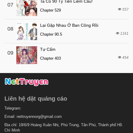
8 tháng trước
Chapter 1
Ta Có 90 Tỷ Tiền Liếm Cẩu!
07
557
Chapter 529
Lại Gặp Nhau Ở Ban Công Rồi
08
1161
Chapter 90.5
Tự Cẩm
09
454
Chapter 403
Liên hệ dặt quảng cáo
Telegram:
Email:
nettruyennorg@gmail.com
Địa chỉ: 19/6/9 Hoàng Xuân Nhị, Phú Trung, Tân Phú, Thành phố Hồ
Chí Minh