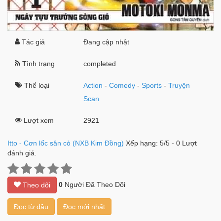
Tác giả
Đang cập nhật
Tình trạng
completed
Thể loại
Action
-
Comedy
-
Sports
-
Truyện
Scan
Lượt xem
2921
Itto - Cơn lốc sân cỏ (NXB Kim Đồng)
Xếp hạng:
5
/
5
-
0
Lượt
đánh giá.
0
Người Đã Theo Dõi
Theo dõi
Đọc từ đầu
Đọc mới nhất