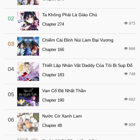
8 tháng trước
Chapter 12
Ta Không Phải Là Giáo Chủ
8 tháng trước
Chapter 11
02
975
Chapter 274
8 tháng trước
Chapter 10
8 tháng trước
Chapter 8.1
Chiếm Cái Đỉnh Núi Làm Đại Vương
03
8 tháng trước
Chapter 8
966
Chapter 166
8 tháng trước
Chapter 7
Thiết Lập Nhân Vật Daddy Của Tôi Bị Sụp Đổ
8 tháng trước
04
Chapter 6
748
Chapter 183
8 tháng trước
Chapter 5
8 tháng trước
Chapter 4.1
Vạn Cổ Đệ Nhất Thần
05
8 tháng trước
682
Chapter 4
Chapter 190
8 tháng trước
Chapter 3
Nước Cờ Xanh Lam
06
8 tháng trước
Chapter 2.1
604
Chapter 48
8 tháng trước
Chapter 2