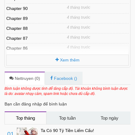
4 tháng trước
Chapter 90
4 tháng trước
Chapter 89
4 tháng trước
Chapter 88
4 tháng trước
Chapter 87
4 tháng trước
Chapter 86
4 tháng trước
Chapter 85
Xem thêm
4 tháng trước
Chapter 84
4 tháng trước
Chapter 83
Nettruyen (
0
)
Facebook (
)
4 tháng trước
Chapter 82
Bình luận không được tính để tăng cấp độ. Tài khoản không bình luận được
là do: avatar nhạy cảm, spam link hoặc chưa đủ cấp độ.
4 tháng trước
Chapter 81
Bạn cần đăng nhập để bình luận
4 tháng trước
Chapter 80
4 tháng trước
Chapter 79
Top tháng
Top tuần
Top ngày
4 tháng trước
Chapter 78
Ta Có 90 Tỷ Tiền Liếm Cẩu!
01