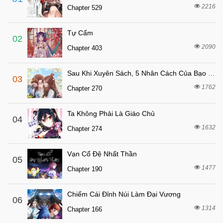
4 tháng trước
Chapter 77
2216
Chapter 529
4 tháng trước
Chapter 76
Tự Cẩm
4 tháng trước
Chapter 75
02
2090
Chapter 403
4 tháng trước
Chapter 74
4 tháng trước
Chapter 73
Sau Khi Xuyên Sách, 5 Nhân Cách Của Bạo Quân Đều Yêu Ta
03
4 tháng trước
Chapter 72
1762
Chapter 270
4 tháng trước
Chapter 71
Ta Không Phải Là Giáo Chủ
4 tháng trước
04
Chapter 70
1632
Chapter 274
4 tháng trước
Chapter 69
4 tháng trước
Chapter 68
Vạn Cổ Đệ Nhất Thần
05
4 tháng trước
1477
Chapter 67.1
Chapter 190
4 tháng trước
Chapter 67
Chiếm Cái Đỉnh Núi Làm Đại Vương
06
4 tháng trước
Chapter Chuong 67
1314
Chapter 166
4 tháng trước
Chapter 66.1