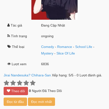
Tác giả
Đang Cập Nhật
Tình trạng
ongoing
Thể loại
Comedy
-
Romance
-
School Life
-
Mystery
-
Slice Of Life
Lượt xem
6836
Jirai Nandesuka? Chihara-San
Xếp hạng:
5
/
5
-
0
Lượt đánh giá.
0
Người Đã Theo Dõi
Theo dõi
Đọc từ đầu
Đọc mới nhất