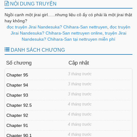
NỘI DUNG TRUYỆN
Ngồi cạnh một jirai girl......nhưng liệu cô ấy có phải là một jirai thật
hay không?
đọc truyện Jirai Nandesuka? Chihara-San nettruyen
,
đọc truyện
Jirai Nandesuka? Chihara-San nettruyen online
,
truyện Jirai
Nandesuka? Chihara-San tại nettruyen miễn phí
DANH SÁCH CHƯƠNG
Số chương
Cập nhật
3 tháng trước
Chapter 95
3 tháng trước
Chapter 94
3 tháng trước
Chapter 93
4 tháng trước
Chapter 92.5
4 tháng trước
Chapter 92
4 tháng trước
Chapter 91
4 tháng trước
Chapter 90.1