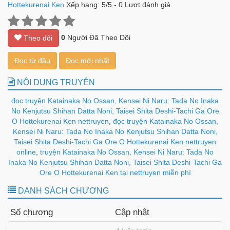
Hottekurenai Ken
Xếp hạng:
5
/
5
-
0
Lượt đánh giá.
0
Người Đã Theo Dõi
Theo dõi
Đọc từ đầu
Đọc mới nhất
NỘI DUNG TRUYỆN
đọc truyện Katainaka No Ossan, Kensei Ni Naru: Tada No Inaka
No Kenjutsu Shihan Datta Noni, Taisei Shita Deshi-Tachi Ga Ore
O Hottekurenai Ken nettruyen
,
đọc truyện Katainaka No Ossan,
Kensei Ni Naru: Tada No Inaka No Kenjutsu Shihan Datta Noni,
Taisei Shita Deshi-Tachi Ga Ore O Hottekurenai Ken nettruyen
online
,
truyện Katainaka No Ossan, Kensei Ni Naru: Tada No
Inaka No Kenjutsu Shihan Datta Noni, Taisei Shita Deshi-Tachi Ga
Ore O Hottekurenai Ken tại nettruyen miễn phí
DANH SÁCH CHƯƠNG
Số chương
Cập nhật