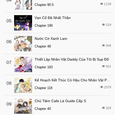
04
Chapter 15
1139
Chapter 90.5
4 tháng trước
Chapter 14
6 tháng trước
Chapter 13
Vạn Cổ Đệ Nhất Thần
05
6 tháng trước
519
Chapter 12
Chapter 190
6 tháng trước
Chapter 11
Nước Cờ Xanh Lam
06
6 tháng trước
Chapter 10
506
Chapter 48
6 tháng trước
Chapter 9
6 tháng trước
Chapter 8
Thiết Lập Nhân Vật Daddy Của Tôi Bị Sụp Đổ
07
501
6 tháng trước
Chapter 183
Chapter 7
6 tháng trước
Chapter 6
Kế Hoạch Kết Thúc Có Hậu Cho Nhân Vật Phản Diện
08
6 tháng trước
Chapter 5
2379
Chapter 118
6 tháng trước
Chapter 4
Chủ Tiệm Cafe Là Guide Cấp S
6 tháng trước
Chapter 3
09
326
Chapter 40
6 tháng trước
Chapter 2