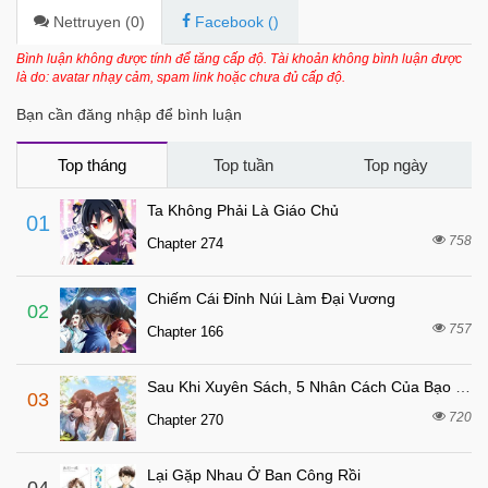
1 tháng trước
Chapter 26
Nettruyen (
0
)
Facebook (
)
1 tháng trước
Chapter 25.5
Bình luận không được tính để tăng cấp độ. Tài khoản không bình luận được
là do: avatar nhạy cảm, spam link hoặc chưa đủ cấp độ.
1 tháng trước
Chapter 25
Bạn cần đăng nhập để bình luận
1 tháng trước
Chapter 24
1 tháng trước
Chapter 23
Top tháng
Top tuần
Top ngày
1 tháng trước
Chapter 22
Ta Không Phải Là Giáo Chủ
01
1 tháng trước
Chapter 21
758
Chapter 274
1 tháng trước
Chapter 20
Chiếm Cái Đỉnh Núi Làm Đại Vương
1 tháng trước
Chapter 19.5
02
757
Chapter 166
1 tháng trước
Chapter 19
1 tháng trước
Chapter 18
Sau Khi Xuyên Sách, 5 Nhân Cách Của Bạo Quân Đều Yêu Ta
03
1 tháng trước
Chapter 17
720
Chapter 270
3 tháng trước
Chapter 16
Lại Gặp Nhau Ở Ban Công Rồi
4 tháng trước