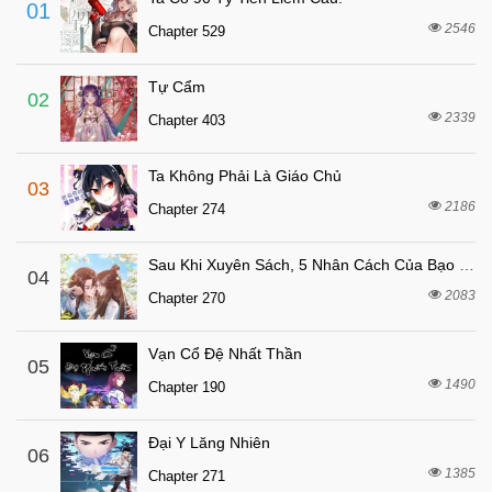
01
2546
Chapter 529
Tự Cẩm
02
2339
Chapter 403
Ta Không Phải Là Giáo Chủ
03
2186
Chapter 274
Sau Khi Xuyên Sách, 5 Nhân Cách Của Bạo Quân Đều Yêu Ta
04
2083
Chapter 270
Vạn Cổ Đệ Nhất Thần
05
1490
Chapter 190
Đại Y Lăng Nhiên
06
1385
Chapter 271