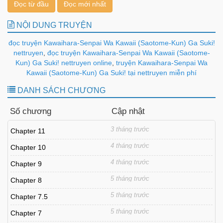
Đọc từ đầu
Đọc mới nhất
NỘI DUNG TRUYỆN
đọc truyện Kawaihara-Senpai Wa Kawaii (Saotome-Kun) Ga Suki!
nettruyen
,
đọc truyện Kawaihara-Senpai Wa Kawaii (Saotome-
Kun) Ga Suki! nettruyen online
,
truyện Kawaihara-Senpai Wa
Kawaii (Saotome-Kun) Ga Suki! tại nettruyen miễn phí
DANH SÁCH CHƯƠNG
Số chương
Cập nhật
3 tháng trước
Chapter 11
4 tháng trước
Chapter 10
4 tháng trước
Chapter 9
5 tháng trước
Chapter 8
5 tháng trước
Chapter 7.5
5 tháng trước
Chapter 7