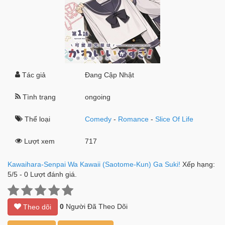
Tác giả
Đang Cập Nhật
Tình trạng
ongoing
Thể loại
Comedy
-
Romance
-
Slice Of Life
Lượt xem
717
Kawaihara-Senpai Wa Kawaii (Saotome-Kun) Ga Suki!
Xếp hạng:
5
/
5
-
0
Lượt đánh giá.
0
Người Đã Theo Dõi
Theo dõi