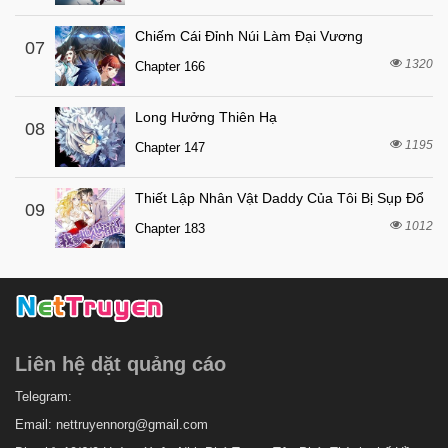
Chiếm Cái Đỉnh Núi Làm Đại Vương
07
1320
Chapter 166
Long Hưởng Thiên Hạ
08
1195
Chapter 147
Thiết Lập Nhân Vật Daddy Của Tôi Bị Sụp Đổ
09
1012
Chapter 183
Liên hệ dặt quảng cáo
Telegram:
Email:
nettruyennorg@gmail.com