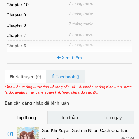
7 tháng trước
Chapter 10
7 tháng trước
Chapter 9
7 tháng trước
Chapter 8
7 tháng trước
Chapter 7
7 tháng trước
Chapter 6
7 tháng trước
Chapter 5
Xem thêm
7 tháng trước
Chapter 4
7 tháng trước
Chapter 3
Nettruyen (
0
)
Facebook (
)
7 tháng trước
Chapter 2
Bình luận không được tính để tăng cấp độ. Tài khoản không bình luận được
là do: avatar nhạy cảm, spam link hoặc chưa đủ cấp độ.
7 tháng trước
Chapter 1
Bạn cần đăng nhập để bình luận
7 tháng trước
Chapter 0
Top tháng
Top tuần
Top ngày
Sau Khi Xuyên Sách, 5 Nhân Cách Của Bạo Quân Đều Yêu Ta
01