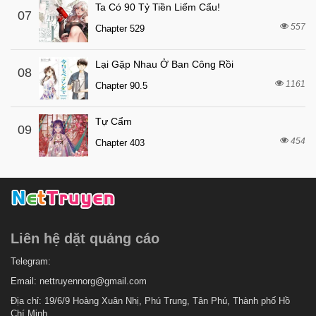
Ta Có 90 Tỷ Tiền Liếm Cẩu!
07
557
Chapter 529
Lại Gặp Nhau Ở Ban Công Rồi
08
1161
Chapter 90.5
Tự Cẩm
09
454
Chapter 403
Liên hệ dặt quảng cáo
Telegram:
Email:
nettruyennorg@gmail.com
Địa chỉ: 19/6/9 Hoàng Xuân Nhị, Phú Trung, Tân Phú, Thành phố Hồ
Chí Minh