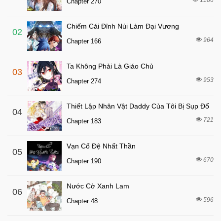
1186
Chapter 270
Chiếm Cái Đỉnh Núi Làm Đại Vương
02
964
Chapter 166
Ta Không Phải Là Giáo Chủ
03
953
Chapter 274
Thiết Lập Nhân Vật Daddy Của Tôi Bị Sụp Đổ
04
721
Chapter 183
Vạn Cổ Đệ Nhất Thần
05
670
Chapter 190
Nước Cờ Xanh Lam
06
596
Chapter 48