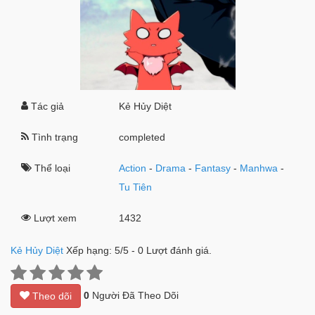
Tác giả
Kẻ Hủy Diệt
Tình trạng
completed
Thể loại
Action
-
Drama
-
Fantasy
-
Manhwa
-
Tu Tiên
Lượt xem
1432
Kẻ Hủy Diệt
Xếp hạng:
5
/
5
-
0
Lượt đánh giá.
0
Người Đã Theo Dõi
Theo dõi