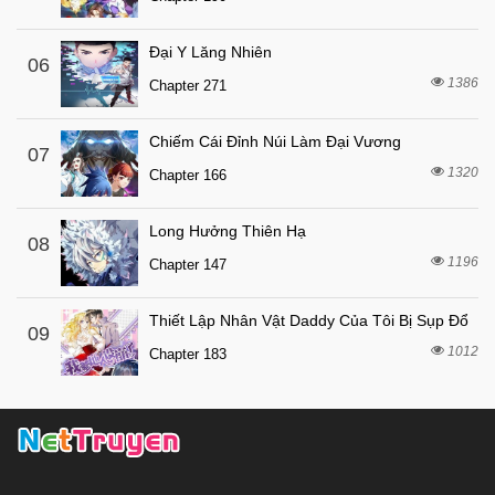
7 tháng trước
Chapter 183
Đại Y Lăng Nhiên
06
7 tháng trước
Chapter 182
1386
Chapter 271
7 tháng trước
Chapter 181
7 tháng trước
Chapter 180
Chiếm Cái Đỉnh Núi Làm Đại Vương
07
1320
7 tháng trước
Chapter 166
Chapter 179
7 tháng trước
Chapter 178
Long Hưởng Thiên Hạ
08
7 tháng trước
Chapter 177
1196
Chapter 147
7 tháng trước
Chapter 176
Thiết Lập Nhân Vật Daddy Của Tôi Bị Sụp Đổ
7 tháng trước
Chapter 175
09
1012
Chapter 183
7 tháng trước
Chapter 174
7 tháng trước
Chapter 173
7 tháng trước
Chapter 172
7 tháng trước
Chapter 171