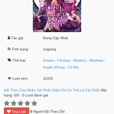
Tác giả
Đang Cập Nhật
Tình trạng
ongoing
Thể loại
Drama
-
Fantasy
-
Mystery
-
Manhwa
-
Xuyên Không
-
Cổ Đại
Lượt xem
11425
Kết Thúc Của Nhân Vật Phản Diện Chỉ Có Thể Là Cái Chết
Xếp
hạng:
5
/
5
-
0
Lượt đánh giá.
0
Người Đã Theo Dõi
Theo dõi