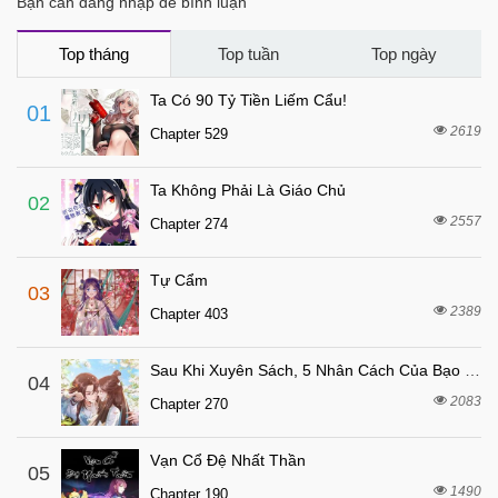
Bạn cần đăng nhập để bình luận
6 tháng trước
Chapter 197
6 tháng trước
Chapter 196
Top tháng
Top tuần
Top ngày
7 tháng trước
Chapter 195
Ta Có 90 Tỷ Tiền Liếm Cẩu!
01
7 tháng trước
Chapter 194
2619
Chapter 529
7 tháng trước
Chapter 193
Ta Không Phải Là Giáo Chủ
7 tháng trước
Chapter 192
02
2557
Chapter 274
7 tháng trước
Chapter 191
7 tháng trước
Chapter 190
Tự Cẩm
03
7 tháng trước
Chapter 189
2389
Chapter 403
7 tháng trước
Chapter 188
Sau Khi Xuyên Sách, 5 Nhân Cách Của Bạo Quân Đều Yêu Ta
7 tháng trước
04
Chapter 187
2083
Chapter 270
7 tháng trước
Chapter 186
7 tháng trước
Chapter 185
Vạn Cổ Đệ Nhất Thần
05
7 tháng trước
1490
Chapter 184
Chapter 190