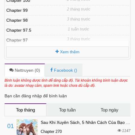
Chapter 100
2 tháng trước
Chapter 99
3 tháng trước
Chapter 98
1 tuần trước
Chapter 97.5
3 tháng trước
Chapter 97
4 tháng trước
Chapter 96
Xem thêm
4 tháng trước
Chapter 95
4 tháng trước
Chapter 94
Nettruyen (
0
)
Facebook (
)
4 tháng trước
Chapter 93
Bình luận không được tính để tăng cấp độ. Tài khoản không bình luận được
là do: avatar nhạy cảm, spam link hoặc chưa đủ cấp độ.
4 tháng trước
Chapter 92
Bạn cần đăng nhập để bình luận
4 tháng trước
Chapter 91.5
4 tháng trước
Chapter 91
Top tháng
Top tuần
Top ngày
4 tháng trước
Chapter 90
Sau Khi Xuyên Sách, 5 Nhân Cách Của Bạo Quân Đều Yêu Ta
01
4 tháng trước
Chapter 89
1147
Chapter 270