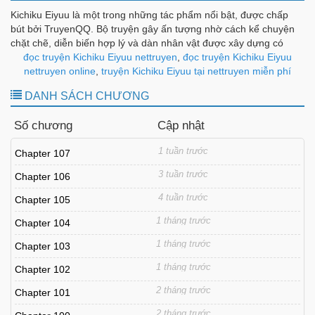
Kichiku Eiyuu là một trong những tác phẩm nổi bật, được chấp
bút bởi TruyenQQ. Bộ truyện gây ấn tượng nhờ cách kể chuyện
chặt chẽ, diễn biến hợp lý và dàn nhân vật được xây dựng có
chiều sâu, tạo nên sức hút bền bỉ theo từng chương.
đọc truyện Kichiku Eiyuu nettruyen
,
đọc truyện Kichiku Eiyuu
nettruyen online
,
truyện Kichiku Eiyuu tại nettruyen miễn phí
DANH SÁCH CHƯƠNG
Số chương
Cập nhật
1 tuần trước
Chapter 107
3 tuần trước
Chapter 106
4 tuần trước
Chapter 105
1 tháng trước
Chapter 104
1 tháng trước
Chapter 103
1 tháng trước
Chapter 102
2 tháng trước
Chapter 101
2 tháng trước