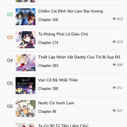
4 tháng trước
Chapter 88
Chiếm Cái Đỉnh Núi Làm Đại Vương
4 tháng trước
Chapter 87
02
963
Chapter 166
4 tháng trước
Chapter 86
4 tháng trước
Chapter 85
Ta Không Phải Là Giáo Chủ
03
4 tháng trước
Chapter 84
923
Chapter 274
4 tháng trước
Chapter 83
Thiết Lập Nhân Vật Daddy Của Tôi Bị Sụp Đổ
4 tháng trước
04
Chapter 82
696
Chapter 183
4 tháng trước
Chapter 81
4 tháng trước
Chapter 80
Vạn Cổ Đệ Nhất Thần
05
4 tháng trước
651
Chapter 79
Chapter 190
4 tháng trước
Chapter 78
Nước Cờ Xanh Lam
06
4 tháng trước
Chapter 77
587
Chapter 48
4 tháng trước
Chapter 76
4 tháng trước
Chapter 75
Ta Có 90 Tỷ Tiền Liếm Cẩu!