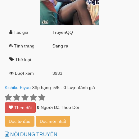
Tác giả
TruyenQQ
Tình trạng
Đang ra
Thể loại
Lượt xem
3933
Kichiku Eiyuu
Xếp hạng:
5
/
5
-
0
Lượt đánh giá.
0
Người Đã Theo Dõi
Theo dõi
Đọc từ đầu
Đọc mới nhất
NỘI DUNG TRUYỆN