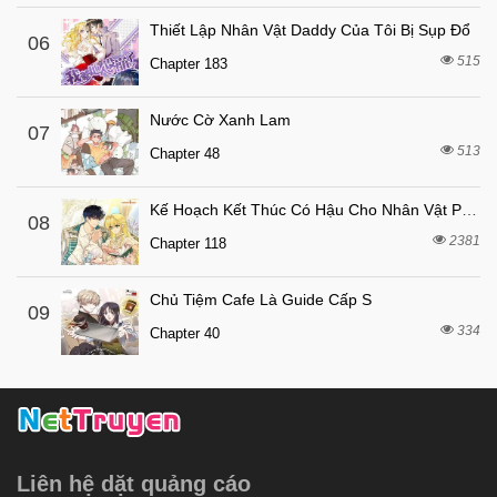
6 tháng trước
Chapter 5
Thiết Lập Nhân Vật Daddy Của Tôi Bị Sụp Đổ
06
6 tháng trước
Chapter 4
515
Chapter 183
6 tháng trước
Chapter 3
6 tháng trước
Chapter 2
Nước Cờ Xanh Lam
07
513
6 tháng trước
Chapter 48
Chapter 1
Kế Hoạch Kết Thúc Có Hậu Cho Nhân Vật Phản Diện
08
2381
Chapter 118
Chủ Tiệm Cafe Là Guide Cấp S
09
334
Chapter 40
Liên hệ dặt quảng cáo