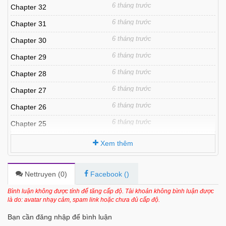
6 tháng trước
Chapter 32
6 tháng trước
Chapter 31
6 tháng trước
Chapter 30
6 tháng trước
Chapter 29
6 tháng trước
Chapter 28
6 tháng trước
Chapter 27
6 tháng trước
Chapter 26
6 tháng trước
Chapter 25
6 tháng trước
Chapter 24
Xem thêm
6 tháng trước
Chapter 23
6 tháng trước
Chapter 22
Nettruyen (
0
)
Facebook (
)
6 tháng trước
Chapter 21
Bình luận không được tính để tăng cấp độ. Tài khoản không bình luận được
là do: avatar nhạy cảm, spam link hoặc chưa đủ cấp độ.
6 tháng trước
Chapter 20
Bạn cần đăng nhập để bình luận
6 tháng trước
Chapter 19