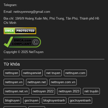
Telegram:
Email:
nettruyennorg@gmail.com
Địa chỉ: 19/6/9 Hoàng Xuân Nhị, Phú Trung, Tân Phú, Thành phố Hồ
Chí Minh
Copyright © 2025 NetTruyen
Từ khóa
nettruyen
nettruyenviet
net truyen
nettruyen.com
nettruyen.vn
nettruyen.net
nettruyen.com.vn
nettruyen.net.vn
nettruyen 2022
nettruyen 2023
nét truyện
blogtruyen
goctruyen
blogtruyentranh
goctruyentranh