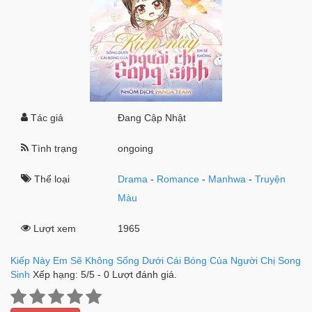
Tác giả
Đang Cập Nhật
Tình trạng
ongoing
Thể loại
Drama
-
Romance
-
Manhwa
-
Truyện
Màu
Lượt xem
1965
Kiếp Này Em Sẽ Không Sống Dưới Cái Bóng Của Người Chị Song
Sinh
Xếp hạng:
5
/
5
-
0
Lượt đánh giá.