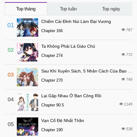
6 tháng trước
Chapter 18
Top tháng
Top tuần
Top ngày
6 tháng trước
Chapter 17
Chiếm Cái Đỉnh Núi Làm Đại Vương
01
6 tháng trước
Chapter 16
787
Chapter 166
6 tháng trước
Chapter 15
Ta Không Phải Là Giáo Chủ
6 tháng trước
Chapter 14
02
772
Chapter 274
6 tháng trước
Chapter 13
6 tháng trước
Chapter 12
Sau Khi Xuyên Sách, 5 Nhân Cách Của Bạo Quân Đều Yêu Ta
03
6 tháng trước
Chapter 11
749
Chapter 270
6 tháng trước
Chapter 10
Lại Gặp Nhau Ở Ban Công Rồi
6 tháng trước
04
Chapter 9
1149
Chapter 90.5
6 tháng trước
Chapter 8
6 tháng trước
Chapter 7
Vạn Cổ Đệ Nhất Thần
05
6 tháng trước
538
Chapter 6
Chapter 190