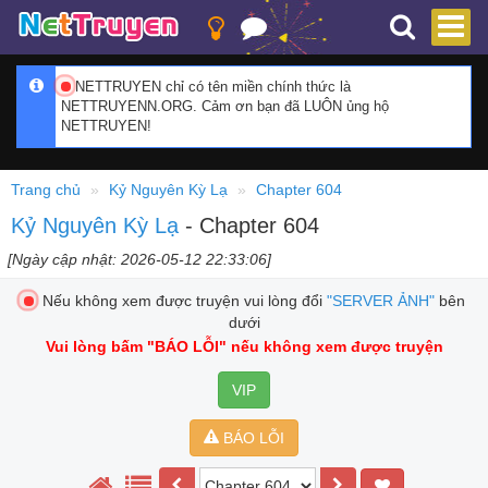
NETTRUYEN chỉ có tên miền chính thức là
NETTRUYENN.ORG. Cảm ơn bạn đã LUÔN ủng hộ
NETTRUYEN!
Trang chủ
Kỷ Nguyên Kỳ Lạ
Chapter 604
Kỷ Nguyên Kỳ Lạ
- Chapter 604
[Ngày cập nhật: 2026-05-12 22:33:06]
Nếu không xem được truyện vui lòng đổi
"SERVER ẢNH"
bên
dưới
Vui lòng bấm
"BÁO LỖI"
nếu không xem được truyện
VIP
BÁO LỖI