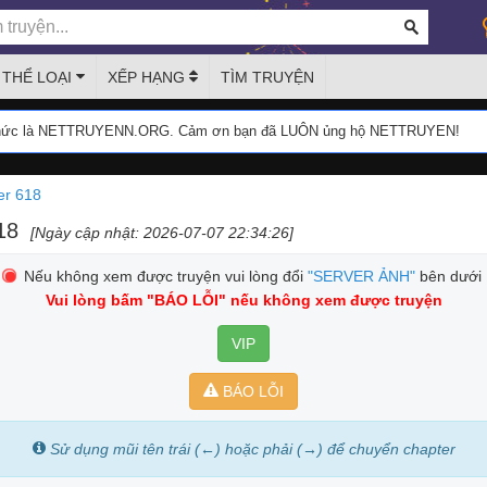
THỂ LOẠI
XẾP HẠNG
TÌM TRUYỆN
thức là NETTRUYENN.ORG. Cảm ơn bạn đã LUÔN ủng hộ NETTRUYEN!
er 618
18
[Ngày cập nhật: 2026-07-07 22:34:26]
Nếu không xem được truyện vui lòng đổi
"SERVER ẢNH"
bên dưới
Vui lòng bấm
"BÁO LỖI"
nếu không xem được truyện
VIP
BÁO LỖI
Sử dụng mũi tên trái (←) hoặc phải (→) để chuyển chapter