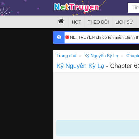
HOT
THEO DÕI
LỊCH SỬ
NETTRUYEN chỉ có tên miền chính 
Trang chủ
Kỷ Nguyên Kỳ Lạ
Chapt
Kỷ Nguyên Kỳ Lạ
- Chapter 6