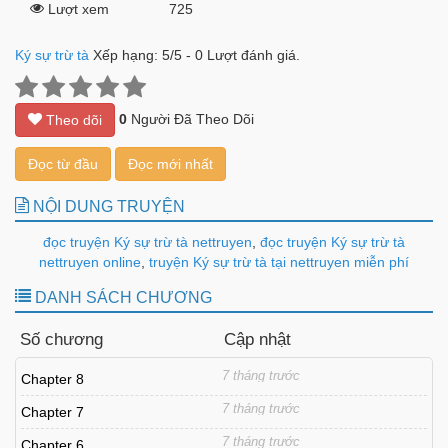
Lượt xem
725
Ký sự trừ tà
Xếp hạng:
5
/
5
-
0
Lượt đánh giá.
0
Người Đã Theo Dõi
Theo dõi
Đọc từ đầu
Đọc mới nhất
NỘI DUNG TRUYỆN
đọc truyện Ký sự trừ tà nettruyen
,
đọc truyện Ký sự trừ tà
nettruyen online
,
truyện Ký sự trừ tà tại nettruyen miễn phí
DANH SÁCH CHƯƠNG
Số chương
Cập nhật
7 tháng trước
Chapter 8
7 tháng trước
Chapter 7
7 tháng trước
Chapter 6