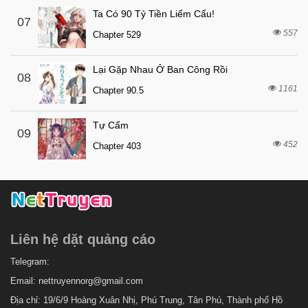
Ta Có 90 Tỷ Tiền Liếm Cẩu!
07
557
Chapter 529
Lại Gặp Nhau Ở Ban Công Rồi
08
1161
Chapter 90.5
Tự Cẩm
09
452
Chapter 403
Liên hệ dặt quảng cáo
Telegram:
Email:
nettruyennorg@gmail.com
Địa chỉ: 19/6/9 Hoàng Xuân Nhị, Phú Trung, Tân Phú, Thành phố Hồ