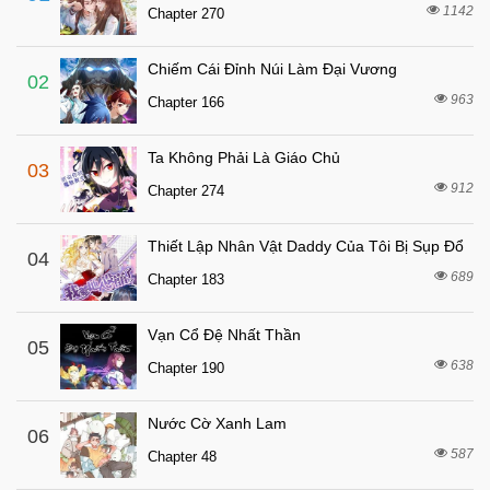
1142
Chapter 270
Chiếm Cái Đỉnh Núi Làm Đại Vương
02
963
Chapter 166
Ta Không Phải Là Giáo Chủ
03
912
Chapter 274
Thiết Lập Nhân Vật Daddy Của Tôi Bị Sụp Đổ
04
689
Chapter 183
Vạn Cổ Đệ Nhất Thần
05
638
Chapter 190
Nước Cờ Xanh Lam
06
587
Chapter 48