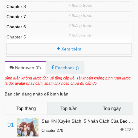
7 tháng trước
Chapter 8
7 tháng trước
Chapter 7
7 tháng trước
Chapter 6
7 tháng trước
Chapter 5
7 tháng trước
Chapter 4
Xem thêm
7 tháng trước
Chapter 3
7 tháng trước
Chapter 2
Nettruyen (
0
)
Facebook (
)
7 tháng trước
Chapter 1
Bình luận không được tính để tăng cấp độ. Tài khoản không bình luận được
là do: avatar nhạy cảm, spam link hoặc chưa đủ cấp độ.
Bạn cần đăng nhập để bình luận
Top tháng
Top tuần
Top ngày
Sau Khi Xuyên Sách, 5 Nhân Cách Của Bạo Quân Đều Yêu Ta
01
1127
Chapter 270