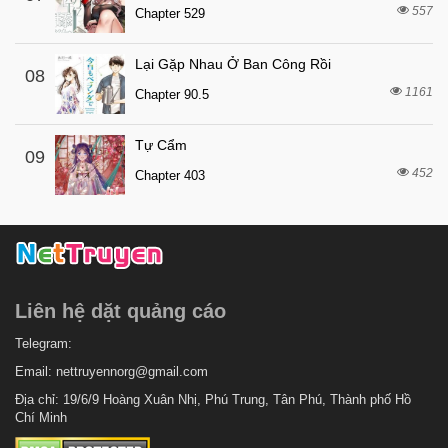
557
Chapter 529
Lại Gặp Nhau Ở Ban Công Rồi
08
1161
Chapter 90.5
Tự Cẩm
09
452
Chapter 403
Liên hệ dặt quảng cáo
Telegram:
Email:
nettruyennorg@gmail.com
Địa chỉ: 19/6/9 Hoàng Xuân Nhị, Phú Trung, Tân Phú, Thành phố Hồ
Chí Minh