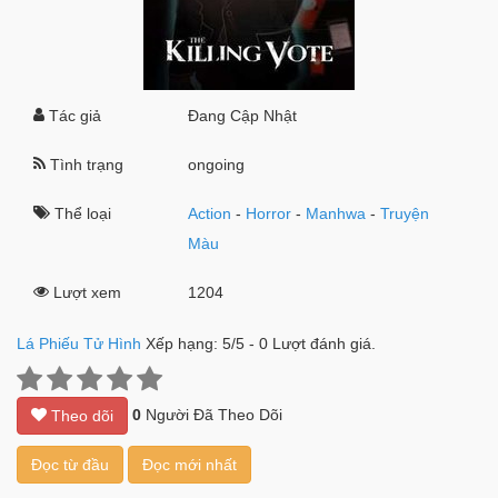
Tác giả
Đang Cập Nhật
Tình trạng
ongoing
Thể loại
Action
-
Horror
-
Manhwa
-
Truyện
Màu
Lượt xem
1204
Lá Phiếu Tử Hình
Xếp hạng:
5
/
5
-
0
Lượt đánh giá.
0
Người Đã Theo Dõi
Theo dõi
Đọc từ đầu
Đọc mới nhất