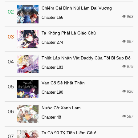
Chiếm Cái Đỉnh Núi Làm Đại Vương
02
963
Chapter 166
Ta Không Phải Là Giáo Chủ
03
897
Chapter 274
Thiết Lập Nhân Vật Daddy Của Tôi Bị Sụp Đổ
04
679
Chapter 183
Vạn Cổ Đệ Nhất Thần
05
626
Chapter 190
Nước Cờ Xanh Lam
06
587
Chapter 48
Ta Có 90 Tỷ Tiền Liếm Cẩu!
07