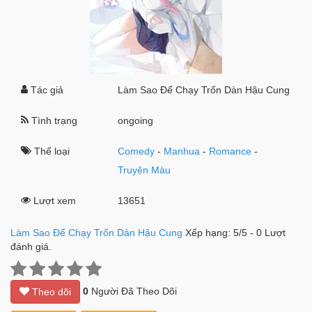
Tác giả
Làm Sao Để Chạy Trốn Dàn Hậu Cung
Tình trạng
ongoing
Thể loại
Comedy
-
Manhua
-
Romance
-
Truyện Màu
Lượt xem
13651
Làm Sao Để Chạy Trốn Dàn Hậu Cung
Xếp hạng:
5
/
5
-
0
Lượt
đánh giá.
0
Người Đã Theo Dõi
Theo dõi