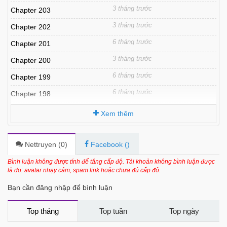
3 tháng trước
Chapter 203
3 tháng trước
Chapter 202
6 tháng trước
Chapter 201
3 tháng trước
Chapter 200
6 tháng trước
Chapter 199
6 tháng trước
Chapter 198
6 tháng trước
Chapter 197
Xem thêm
6 tháng trước
Chapter 196
6 tháng trước
Chapter 195
Nettruyen (
0
)
Facebook (
)
6 tháng trước
Chapter 194
Bình luận không được tính để tăng cấp độ. Tài khoản không bình luận được
là do: avatar nhạy cảm, spam link hoặc chưa đủ cấp độ.
6 tháng trước
Chapter 193
Bạn cần đăng nhập để bình luận
6 tháng trước
Chapter 192
6 tháng trước
Chapter 191
Top tháng
Top tuần
Top ngày
6 tháng trước