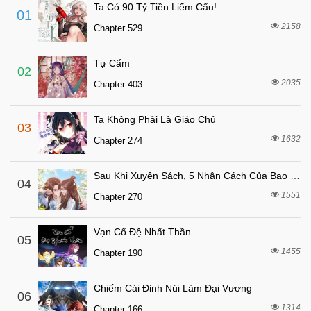
Chapter 190
Ta Có 90 Tỷ Tiền Liếm Cẩu!
01
6 tháng trước
Chapter 189
2158
Chapter 529
6 tháng trước
Chapter 188
Tự Cẩm
6 tháng trước
Chapter 187
02
2035
Chapter 403
6 tháng trước
Chapter 186
6 tháng trước
Chapter 185
Ta Không Phải Là Giáo Chủ
03
6 tháng trước
Chapter 184
1632
Chapter 274
6 tháng trước
Chapter 183
Sau Khi Xuyên Sách, 5 Nhân Cách Của Bạo Quân Đều Yêu Ta
6 tháng trước
04
Chapter 182
1551
Chapter 270
6 tháng trước
Chapter 181
6 tháng trước
Chapter 180
Vạn Cổ Đệ Nhất Thần
05
6 tháng trước
1455
Chapter 179
Chapter 190
6 tháng trước
Chapter 178
Chiếm Cái Đỉnh Núi Làm Đại Vương
06
6 tháng trước
Chapter 177
1314
Chapter 166