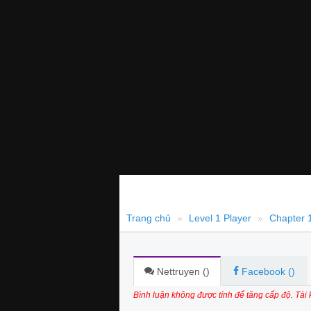
Trang chủ
Level 1 Player
Chapter 
Nettruyen (
)
Facebook (
)
Bình luận không được tính để tăng cấp độ. Tài