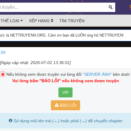
THỂ LOẠI
XẾP HẠNG
TÌM TRUYỆN
thức là NETTRUYENN.ORG. Cảm ơn bạn đã LUÔN ủng hộ NETTRUYEN!
150
[Ngày cập nhật: 2026-07-02 13:36:01]
Nếu không xem được truyện vui lòng đổi
"SERVER ẢNH"
bên dưới
Vui lòng bấm
"BÁO LỖI"
nếu không xem được truyện
VIP
BÁO LỖI
Sử dụng mũi tên trái (←) hoặc phải (→) để chuyển chapter