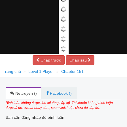
Chap trước
Chap sau
Trang chủ
Level 1 Player
Chapter 151
Nettruyen (
)
Facebook (
)
Bình luận không được tính để tăng cấp độ. Tài khoản không bình luận
được là do: avatar nhạy cảm, spam link hoặc chưa đủ cấp độ.
Bạn cần đăng nhập để bình luận