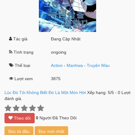
Tác giả
Đang Cập Nhật
Tình trạng
ongoing
Thể loại
Action
-
Manhwa
-
Truyện Màu
Lượt xem
3875
Lúc Đó Tôi Không Biết Đó Là Một Món Hời
Xếp hạng:
5
/
5
-
0
Lượt
đánh giá.
0
Người Đã Theo Dõi
Theo dõi
Đọc từ đầu
Đọc mới nhất