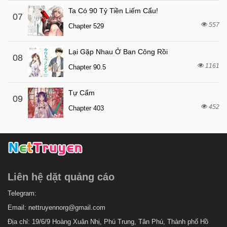
4 tuần trước
Chapter 46
Ta Có 90 Tỷ Tiền Liếm Cẩu!
07
557
4 tuần trước
Chapter 529
Chapter 45
4 tuần trước
Chapter 44
Lại Gặp Nhau Ở Ban Công Rồi
08
4 tuần trước
Chapter 43
1161
Chapter 90.5
4 tuần trước
Chapter 42
Tự Cẩm
4 tuần trước
Chapter 41
09
452
Chapter 403
4 tuần trước
Chapter 40
4 tuần trước
Chapter 39
4 tuần trước
Chapter 38
4 tuần trước
Chapter 37
Liên hệ dặt quảng cáo
4 tuần trước
Chapter 36
4 tuần trước
Telegram:
Chapter 35
Email:
nettruyennorg@gmail.com
4 tuần trước
Chapter 34
Địa chỉ: 19/6/9 Hoàng Xuân Nhị, Phú Trung, Tân Phú, Thành phố Hồ
4 tuần trước