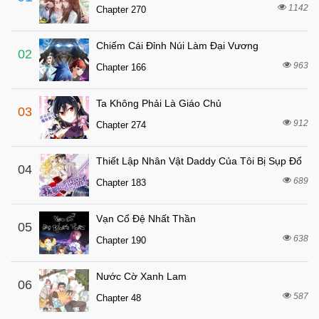
4 tuần trước
Chapter 60
1142
Chapter 270
4 tuần trước
Chapter 59
Chiếm Cái Đỉnh Núi Làm Đại Vương
4 tuần trước
Chapter 58
02
963
Chapter 166
4 tuần trước
Chapter 57
4 tuần trước
Chapter 56
Ta Không Phải Là Giáo Chủ
03
4 tuần trước
Chapter 55
912
Chapter 274
4 tuần trước
Chapter 54
Thiết Lập Nhân Vật Daddy Của Tôi Bị Sụp Đổ
4 tuần trước
04
Chapter 53
689
Chapter 183
4 tuần trước
Chapter 52
4 tuần trước
Chapter 51
Vạn Cổ Đệ Nhất Thần
05
4 tuần trước
638
Chapter 50
Chapter 190
4 tuần trước
Chapter 49
Nước Cờ Xanh Lam
06
4 tuần trước
Chapter 48
587
Chapter 48
4 tuần trước
Chapter 47