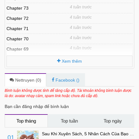
4 tuần trước
Chapter 73
4 tuần trước
Chapter 72
4 tuần trước
Chapter 71
4 tuần trước
Chapter 70
4 tuần trước
Chapter 69
4 tuần trước
Chapter 68
Xem thêm
4 tuần trước
Chapter 67
4 tuần trước
Chapter 66
Nettruyen (
0
)
Facebook (
)
4 tuần trước
Chapter 65
Bình luận không được tính để tăng cấp độ. Tài khoản không bình luận được
là do: avatar nhạy cảm, spam link hoặc chưa đủ cấp độ.
4 tuần trước
Chapter 64
Bạn cần đăng nhập để bình luận
4 tuần trước
Chapter 63
4 tuần trước
Chapter 62
Top tháng
Top tuần
Top ngày
4 tuần trước
Chapter 61
Sau Khi Xuyên Sách, 5 Nhân Cách Của Bạo Quân Đều Yêu Ta
01