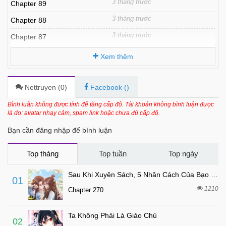
3 tháng trước
Chapter 89
3 tháng trước
Chapter 88
3 tháng trước
Chapter 87
3 tháng trước
Chapter 86
Xem thêm
3 tháng trước
Chapter 85
3 tháng trước
Chapter 84
Nettruyen (
0
)
Facebook (
)
3 tháng trước
Chapter 83
Bình luận không được tính để tăng cấp độ. Tài khoản không bình luận được
là do: avatar nhạy cảm, spam link hoặc chưa đủ cấp độ.
3 tháng trước
Chapter 82
Bạn cần đăng nhập để bình luận
3 tháng trước
Chapter 81
3 tháng trước
Chapter 80
Top tháng
Top tuần
Top ngày
3 tháng trước
Chapter 79
Sau Khi Xuyên Sách, 5 Nhân Cách Của Bạo Quân Đều Yêu Ta
01
3 tháng trước
Chapter 78
1210
Chapter 270
3 tháng trước
Chapter 77
Ta Không Phải Là Giáo Chủ
3 tháng trước
Chapter 76
02