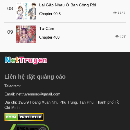
Chapter 63
Lại Gặp Nhau Ở Ban Công Rồi
08
3 tháng trước
Chapter 62
1161
Chapter 90.5
3 tháng trước
Chapter 61
Tự Cẩm
3 tháng trước
Chapter 60.2
09
458
Chapter 403
3 tháng trước
Chapter 60
3 tháng trước
Chapter 59
3 tháng trước
Chapter 58
3 tháng trước
Chapter 57
Liên hệ dặt quảng cáo
3 tháng trước
Chapter 56
3 tháng trước
Telegram:
Chapter 55
Email:
nettruyennorg@gmail.com
3 tháng trước
Chapter 54
Địa chỉ: 19/6/9 Hoàng Xuân Nhị, Phú Trung, Tân Phú, Thành phố Hồ
3 tháng trước
Chapter 53
Chí Minh
3 tháng trước
Chapter 52
3 tháng trước
Chapter 51