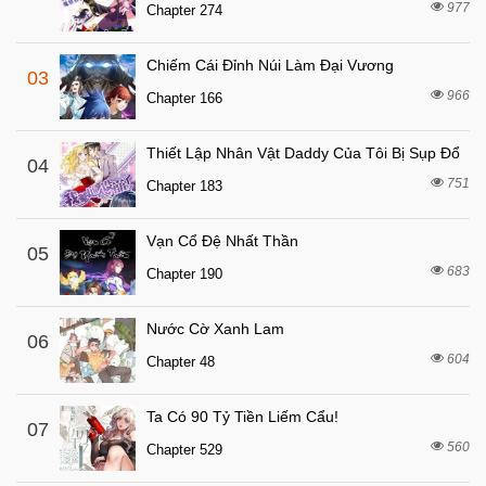
977
Chapter 274
3 tháng trước
Chapter 75
3 tháng trước
Chapter 74
Chiếm Cái Đỉnh Núi Làm Đại Vương
03
3 tháng trước
Chapter 73
966
Chapter 166
3 tháng trước
Chapter 72
Thiết Lập Nhân Vật Daddy Của Tôi Bị Sụp Đổ
3 tháng trước
04
Chapter 71
751
Chapter 183
3 tháng trước
Chapter 70
3 tháng trước
Chapter 69
Vạn Cổ Đệ Nhất Thần
05
3 tháng trước
683
Chapter 68
Chapter 190
3 tháng trước
Chapter 67
Nước Cờ Xanh Lam
06
3 tháng trước
Chapter 66
604
Chapter 48
3 tháng trước
Chapter 65
3 tháng trước
Chapter 64
Ta Có 90 Tỷ Tiền Liếm Cẩu!
07
560
3 tháng trước
Chapter 529
Chapter 63.5
3 tháng trước