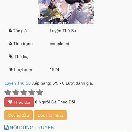
Tác giả
Luyện Thú Sư
Tình trạng
completed
Thể loại
Lượt xem
1924
Luyện Thú Sư
Xếp hạng:
5
/
5
-
0
Lượt đánh giá.
0
Người Đã Theo Dõi
Theo dõi
Đọc từ đầu
Đọc mới nhất
NỘI DUNG TRUYỆN