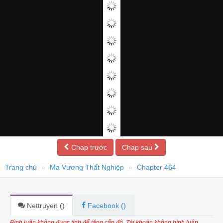
Chap trước
Chap sau
Trang chủ
Ma Vương Thất Nghiệp
Chapter 464
Nettruyen (
)
Facebook (
)
Bình luận không được tính để tăng cấp độ. Tài khoản không bình luận