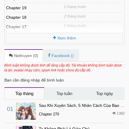
2 tháng trước
Chapter 19
2 tháng trước
Chapter 18
2 tháng trước
Chapter 17
2 tháng trước
Chapter 16
Xem thêm
2 tháng trước
Chapter 15.2
2 tháng trước
Chapter 15.1
Nettruyen (
0
)
Facebook (
)
2 tháng trước
Chapter 14
Bình luận không được tính để tăng cấp độ. Tài khoản không bình luận được
là do: avatar nhạy cảm, spam link hoặc chưa đủ cấp độ.
2 tháng trước
Chapter 13
Bạn cần đăng nhập để bình luận
2 tháng trước
Chapter 12
2 tháng trước
Chapter 11
Top tháng
Top tuần
Top ngày
2 tháng trước
Chapter 10.5
Sau Khi Xuyên Sách, 5 Nhân Cách Của Bạo Quân Đều Yêu Ta
01
2 tháng trước
Chapter 10
1382
Chapter 270
2 tháng trước
Chapter 9
Ta Không Phải Là Giáo Chủ