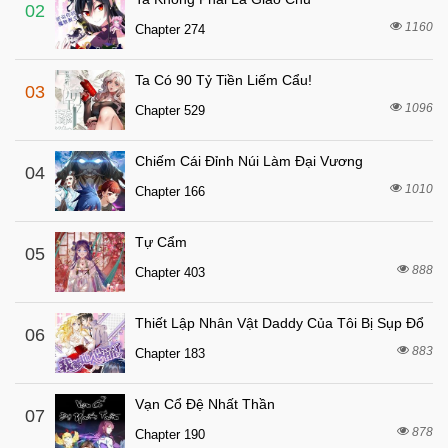
2 tháng trước
Chapter 8.2
02
1160
Chapter 274
2 tháng trước
Chapter 8.1
2 tháng trước
Chapter 7.1
Ta Có 90 Tỷ Tiền Liếm Cẩu!
03
2 tháng trước
Chapter 7
1096
Chapter 529
2 tháng trước
Chapter 6
Chiếm Cái Đỉnh Núi Làm Đại Vương
2 tháng trước
04
Chapter 5
1010
Chapter 166
2 tháng trước
Chapter 4
2 tháng trước
Chapter 3
Tự Cẩm
05
2 tháng trước
888
Chapter 2
Chapter 403
2 tháng trước
Chapter 1
Thiết Lập Nhân Vật Daddy Của Tôi Bị Sụp Đổ
06
883
Chapter 183
Vạn Cổ Đệ Nhất Thần
07
878
Chapter 190