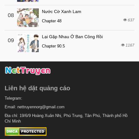
Nước Cờ Xanh Lam
08
637
Chapter 48
Lại Gặp Nhau Ở Ban Công Rồi
09
1167
Chapter 90.5
Liên hệ dặt quảng cáo
Telegram:
Email:
nettruyennorg@gmail.com
Địa chỉ: 19/6/9 Hoàng Xuân Nhị, Phú Trung, Tân Phú, Thành phố Hồ
Chí Minh