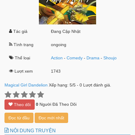
Tác giả
Đang Cập Nhật
Tình trạng
ongoing
Thể loại
Action
-
Comedy
-
Drama
-
Shoujo
Lượt xem
1743
Magical Girl Dandelion
Xếp hạng:
5
/
5
-
0
Lượt đánh giá.
0
Người Đã Theo Dõi
Theo dõi
Đọc từ đầu
Đọc mới nhất
NỘI DUNG TRUYỆN