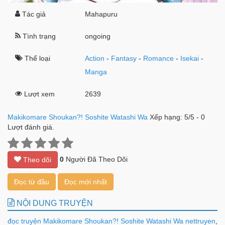
Tác giả
Mahapuru
Tình trạng
ongoing
Thể loại
Action
-
Fantasy
-
Romance
-
Isekai
-
Manga
Lượt xem
2639
Makikomare Shoukan?! Soshite Watashi Wa
Xếp hạng:
5
/
5
-
0
Lượt đánh giá.
0
Người Đã Theo Dõi
Theo dõi
Đọc từ đầu
Đọc mới nhất
NỘI DUNG TRUYỆN
đọc truyện Makikomare Shoukan?! Soshite Watashi Wa nettruyen
,