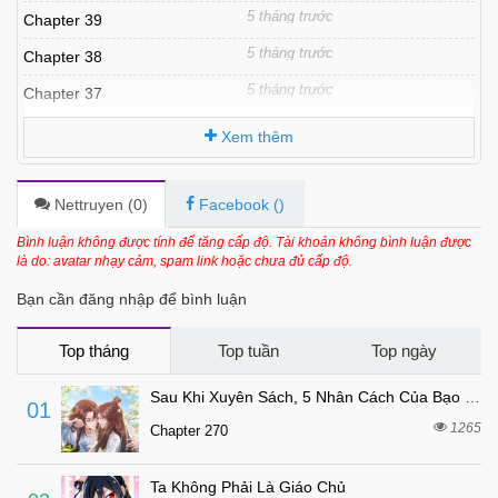
5 tháng trước
Chapter 39
5 tháng trước
Chapter 38
5 tháng trước
Chapter 37
5 tháng trước
Chapter 36
Xem thêm
5 tháng trước
Chapter 35
5 tháng trước
Chapter 34
Nettruyen (
0
)
Facebook (
)
5 tháng trước
Chapter 33
Bình luận không được tính để tăng cấp độ. Tài khoản không bình luận được
là do: avatar nhạy cảm, spam link hoặc chưa đủ cấp độ.
5 tháng trước
Chapter 32
Bạn cần đăng nhập để bình luận
5 tháng trước
Chapter 31
5 tháng trước
Chapter 30
Top tháng
Top tuần
Top ngày
5 tháng trước
Chapter 29
Sau Khi Xuyên Sách, 5 Nhân Cách Của Bạo Quân Đều Yêu Ta
01
5 tháng trước
Chapter 28
1265
Chapter 270
5 tháng trước
Chapter 27
Ta Không Phải Là Giáo Chủ
5 tháng trước
Chapter 26