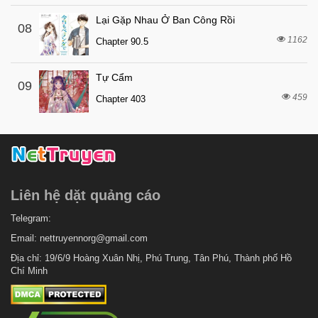
5 tháng trước
Chapter 12
Lại Gặp Nhau Ở Ban Công Rồi
08
5 tháng trước
Chapter 11
1162
Chapter 90.5
5 tháng trước
Chapter 10
Tự Cẩm
5 tháng trước
Chapter 9
09
459
Chapter 403
5 tháng trước
Chapter 8
5 tháng trước
Chapter 7
5 tháng trước
Chapter 6
5 tháng trước
Chapter 5
Liên hệ dặt quảng cáo
5 tháng trước
Chapter 4
5 tháng trước
Telegram:
Chapter 3
Email:
nettruyennorg@gmail.com
5 tháng trước
Chapter 2
Địa chỉ: 19/6/9 Hoàng Xuân Nhị, Phú Trung, Tân Phú, Thành phố Hồ
5 tháng trước
Chapter 1
Chí Minh