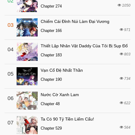
02
1050
Chapter 274
5 tháng trước
Chapter 25
5 tháng trước
Chapter 24
Chiếm Cái Đỉnh Núi Làm Đại Vương
03
5 tháng trước
Chapter 23
971
Chapter 166
5 tháng trước
Chapter 22
Thiết Lập Nhân Vật Daddy Của Tôi Bị Sụp Đổ
5 tháng trước
04
Chapter 21
803
Chapter 183
5 tháng trước
Chapter 20
5 tháng trước
Chapter 19
Vạn Cổ Đệ Nhất Thần
05
5 tháng trước
734
Chapter 18
Chapter 190
5 tháng trước
Chapter 17
Nước Cờ Xanh Lam
06
5 tháng trước
Chapter 16
622
Chapter 48
5 tháng trước
Chapter 15
5 tháng trước
Chapter 14
Ta Có 90 Tỷ Tiền Liếm Cẩu!
07
564
5 tháng trước
Chapter 529
Chapter 13