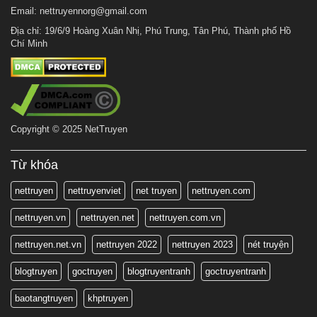
Email:
nettruyennorg@gmail.com
Địa chỉ: 19/6/9 Hoàng Xuân Nhị, Phú Trung, Tân Phú, Thành phố Hồ
Chí Minh
Copyright © 2025 NetTruyen
Từ khóa
nettruyen
nettruyenviet
net truyen
nettruyen.com
nettruyen.vn
nettruyen.net
nettruyen.com.vn
nettruyen.net.vn
nettruyen 2022
nettruyen 2023
nét truyện
blogtruyen
goctruyen
blogtruyentranh
goctruyentranh
baotangtruyen
khptruyen