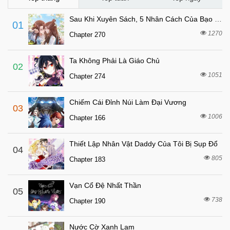
Sau Khi Xuyên Sách, 5 Nhân Cách Của Bạo Quân Đều Yêu Ta
01
1270
Chapter 270
Ta Không Phải Là Giáo Chủ
02
1051
Chapter 274
Chiếm Cái Đỉnh Núi Làm Đại Vương
03
1006
Chapter 166
Thiết Lập Nhân Vật Daddy Của Tôi Bị Sụp Đổ
04
805
Chapter 183
Vạn Cổ Đệ Nhất Thần
05
738
Chapter 190
Nước Cờ Xanh Lam