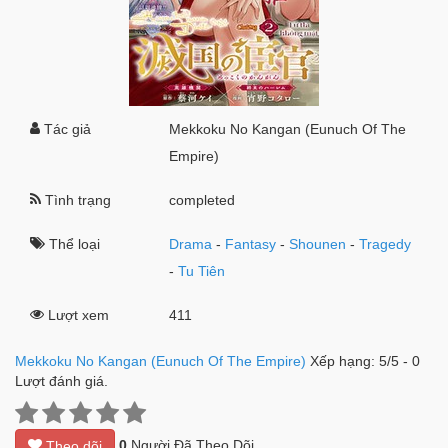
Tác giả
Mekkoku No Kangan (Eunuch Of The
Empire)
Tình trạng
completed
Thể loại
Drama
-
Fantasy
-
Shounen
-
Tragedy
-
Tu Tiên
Lượt xem
411
Mekkoku No Kangan (Eunuch Of The Empire)
Xếp hạng:
5
/
5
-
0
Lượt đánh giá.
0
Người Đã Theo Dõi
Theo dõi