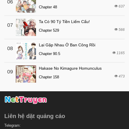
06
637
Chapter 48
Ta Có 90 Tỷ Tiền Liếm Cẩu!
07
566
Chapter 529
Lại Gặp Nhau Ở Ban Công Rồi
08
1165
Chapter 90.5
Hakase No Kimagure Homunculus
09
473
Chapter 158
Liên hệ dặt quảng cáo
Telegram: