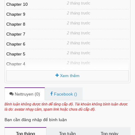
2 tháng trước
Chapter 10
2 tháng trước
Chapter 9
2 tháng trước
Chapter 8
2 tháng trước
Chapter 7
2 tháng trước
Chapter 6
2 tháng trước
Chapter 5
2 tháng trước
Chapter 4
2 tháng trước
Chapter 3
Xem thêm
2 tháng trước
Chapter 2
2 tháng trước
Chapter 1
Nettruyen (
0
)
Facebook (
)
Bình luận không được tính để tăng cấp độ. Tài khoản không bình luận được
là do: avatar nhạy cảm, spam link hoặc chưa đủ cấp độ.
Bạn cần đăng nhập để bình luận
Top tháng
Top tuần
Top ngày