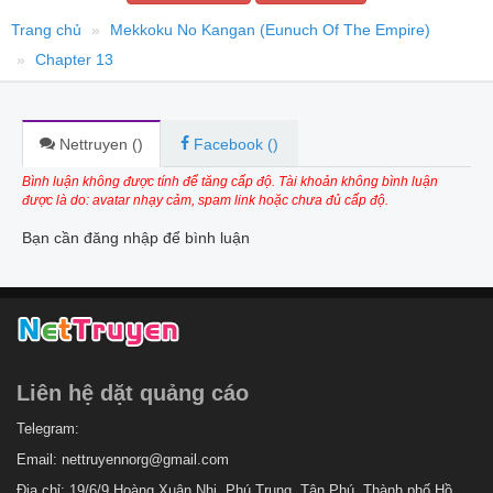
Trang chủ
Mekkoku No Kangan (Eunuch Of The Empire)
Chapter 13
Nettruyen (
)
Facebook (
)
Bình luận không được tính để tăng cấp độ. Tài khoản không bình luận
được là do: avatar nhạy cảm, spam link hoặc chưa đủ cấp độ.
Bạn cần đăng nhập để bình luận
Liên hệ dặt quảng cáo
Telegram:
Email:
nettruyennorg@gmail.com
Địa chỉ: 19/6/9 Hoàng Xuân Nhị, Phú Trung, Tân Phú, Thành phố Hồ