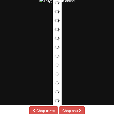
Chap trước
Chap sau