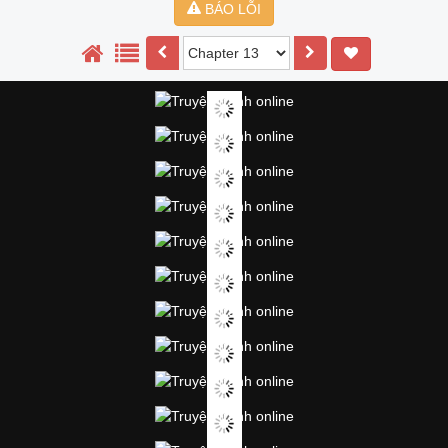
BÁO LỖI