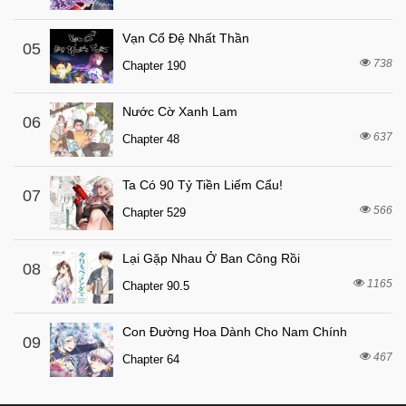
7 tháng trước
Chapter 6
7 tháng trước
Chapter 5
Vạn Cổ Đệ Nhất Thần
05
7 tháng trước
738
Chapter 4
Chapter 190
7 tháng trước
Chapter 3
Nước Cờ Xanh Lam
06
7 tháng trước
Chapter 2
637
Chapter 48
7 tháng trước
Chapter 1
Ta Có 90 Tỷ Tiền Liếm Cẩu!
07
566
Chapter 529
Lại Gặp Nhau Ở Ban Công Rồi
08
1165
Chapter 90.5
Con Đường Hoa Dành Cho Nam Chính
09
467
Chapter 64