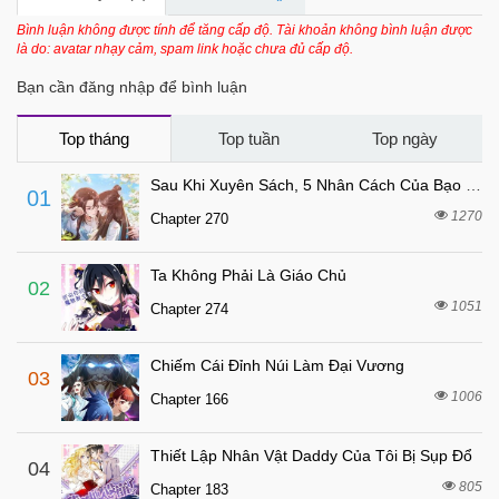
7 tháng trước
Chapter 19
Bình luận không được tính để tăng cấp độ. Tài khoản không bình luận được
là do: avatar nhạy cảm, spam link hoặc chưa đủ cấp độ.
7 tháng trước
Chapter 18
Bạn cần đăng nhập để bình luận
7 tháng trước
Chapter 17
7 tháng trước
Chapter 16
Top tháng
Top tuần
Top ngày
7 tháng trước
Chapter 15
Sau Khi Xuyên Sách, 5 Nhân Cách Của Bạo Quân Đều Yêu Ta
01
7 tháng trước
Chapter 14
1270
Chapter 270
7 tháng trước
Chapter 13
Ta Không Phải Là Giáo Chủ
7 tháng trước
Chapter 12
02
1051
Chapter 274
7 tháng trước
Chapter 11
7 tháng trước
Chapter 10
Chiếm Cái Đỉnh Núi Làm Đại Vương
03
7 tháng trước
Chapter 9
1006
Chapter 166
7 tháng trước
Chapter 8
Thiết Lập Nhân Vật Daddy Của Tôi Bị Sụp Đổ
7 tháng trước
04
Chapter 7
805
Chapter 183