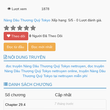
Lượt xem
1878
Nàng Dâu Thượng Quỷ Tokyo
Xếp hạng:
5
/
5
-
0
Lượt đánh giá.
0
Người Đã Theo Dõi
Theo dõi
Đọc từ đầu
Đọc mới nhất
NỘI DUNG TRUYỆN
đọc truyện Nàng Dâu Thượng Quỷ Tokyo nettruyen
,
đọc truyện
Nàng Dâu Thượng Quỷ Tokyo nettruyen online
,
truyện Nàng Dâu
Thượng Quỷ Tokyo tại nettruyen miễn phí
DANH SÁCH CHƯƠNG
Số chương
Cập nhật
7 tháng trước
Chapter 29.4