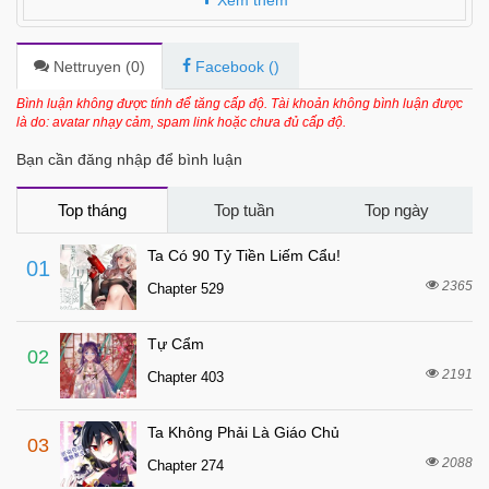
3 tháng trước
Chapter 33
3 tháng trước
Chapter 32
Nettruyen (
0
)
Facebook (
)
3 tháng trước
Chapter 31
Bình luận không được tính để tăng cấp độ. Tài khoản không bình luận được
là do: avatar nhạy cảm, spam link hoặc chưa đủ cấp độ.
3 tháng trước
Chapter 30
Bạn cần đăng nhập để bình luận
3 tháng trước
Chapter 29
3 tháng trước
Chapter 28
Top tháng
Top tuần
Top ngày
3 tháng trước
Chapter 27
Ta Có 90 Tỷ Tiền Liếm Cẩu!
01
3 tháng trước
Chapter 26
2365
Chapter 529
7 tháng trước
Chapter 25
Tự Cẩm
7 tháng trước
Chapter 24
02
2191
Chapter 403
7 tháng trước
Chapter 23
7 tháng trước
Chapter 22
Ta Không Phải Là Giáo Chủ
03
7 tháng trước
Chapter 21
2088
Chapter 274