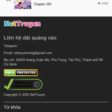
1008
Chapter 183
8 tháng trước
Chapter 6
8 tháng trước
Chapter 5
8 tháng trước
Chapter 4
8 tháng trước
Chapter 3
Liên hệ dặt quảng cáo
8 tháng trước
Chapter 2
8 tháng trước
Telegram:
Chapter 1
Email:
nettruyennorg@gmail.com
7 tháng trước
Chapter 0
Địa chỉ: 19/6/9 Hoàng Xuân Nhị, Phú Trung, Tân Phú, Thành phố Hồ
Chí Minh
Copyright © 2025 NetTruyen
Từ khóa