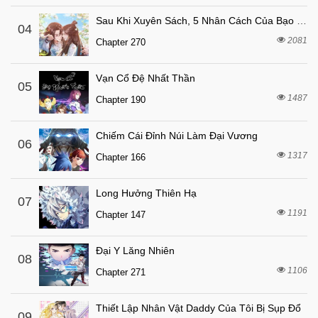
7 tháng trước
Chapter 20
Sau Khi Xuyên Sách, 5 Nhân Cách Của Bạo Quân Đều Yêu Ta
8 tháng trước
04
Chapter 19
2081
Chapter 270
8 tháng trước
Chapter 18
7 tháng trước
Chapter 17
Vạn Cổ Đệ Nhất Thần
05
8 tháng trước
1487
Chapter 16
Chapter 190
8 tháng trước
Chapter 15
Chiếm Cái Đỉnh Núi Làm Đại Vương
06
8 tháng trước
Chapter 14
1317
Chapter 166
8 tháng trước
Chapter 13
8 tháng trước
Chapter 12
Long Hưởng Thiên Hạ
07
1191
8 tháng trước
Chapter 147
Chapter 11
8 tháng trước
Chapter 10
Đại Y Lăng Nhiên
08
8 tháng trước
Chapter 9
1106
Chapter 271
8 tháng trước
Chapter 8
Thiết Lập Nhân Vật Daddy Của Tôi Bị Sụp Đổ
8 tháng trước
Chapter 7
09