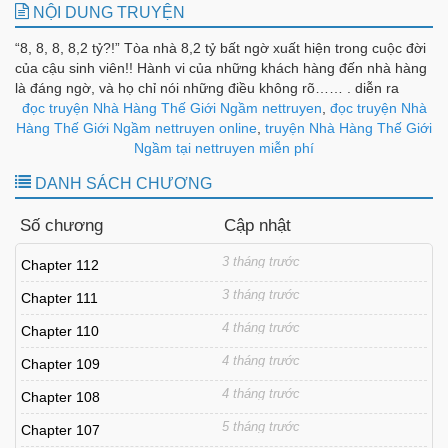
NỘI DUNG TRUYỆN
“8, 8, 8, 8,2 tỷ?!” Tòa nhà 8,2 tỷ bất ngờ xuất hiện trong cuộc đời
của cậu sinh viên!! Hành vi của những khách hàng đến nhà hàng
là đáng ngờ, và họ chỉ nói những điều không rõ…… . diễn ra
ngay trung tâm Seoul Một câu chuyện cảm động lạnh sống lưng.
đọc truyện Nhà Hàng Thế Giới Ngầm nettruyen
,
đọc truyện Nhà
Mỗi đêm từ mười một giờ đến một giờ. Nhà hàng Jeoseung hiện
Hàng Thế Giới Ngầm nettruyen online
,
truyện Nhà Hàng Thế Giới
đang mở cửa! Nhà hàng thế giới ngầm đã mở cửa!
Ngầm tại nettruyen miễn phí
DANH SÁCH CHƯƠNG
Số chương
Cập nhật
3 tháng trước
Chapter 112
3 tháng trước
Chapter 111
4 tháng trước
Chapter 110
4 tháng trước
Chapter 109
4 tháng trước
Chapter 108
5 tháng trước
Chapter 107