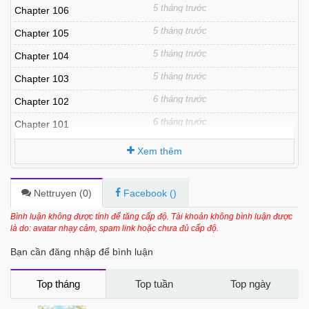
5 tháng trước
Chapter 106
5 tháng trước
Chapter 105
5 tháng trước
Chapter 104
5 tháng trước
Chapter 103
6 tháng trước
Chapter 102
6 tháng trước
Chapter 101
6 tháng trước
Chapter 100
Xem thêm
6 tháng trước
Chapter 99
6 tháng trước
Chapter 98
Nettruyen (
0
)
Facebook (
)
6 tháng trước
Chapter 97
Bình luận không được tính để tăng cấp độ. Tài khoản không bình luận được
là do: avatar nhạy cảm, spam link hoặc chưa đủ cấp độ.
6 tháng trước
Chapter 96
Bạn cần đăng nhập để bình luận
6 tháng trước
Chapter 95
6 tháng trước
Chapter 94.1
Top tháng
Top tuần
Top ngày
6 tháng trước
Chapter 94