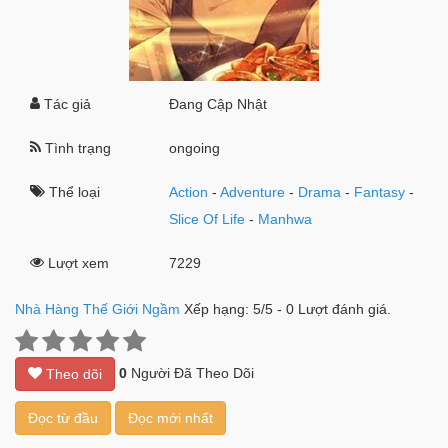
Tác giả
Đang Cập Nhật
Tình trạng
ongoing
Thể loại
Action
-
Adventure
-
Drama
-
Fantasy
-
Slice Of Life
-
Manhwa
Lượt xem
7229
Nhà Hàng Thế Giới Ngầm
Xếp hạng:
5
/
5
-
0
Lượt đánh giá.
0
Người Đã Theo Dõi
Theo dõi
Đọc từ đầu
Đọc mới nhất