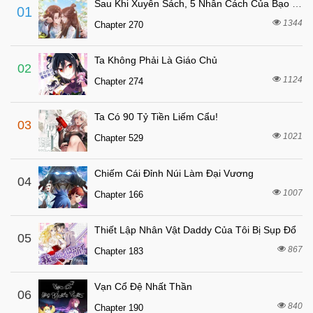
Sau Khi Xuyên Sách, 5 Nhân Cách Của Bạo Quân Đều Yêu Ta
01
6 tháng trước
Chapter 93
1344
Chapter 270
6 tháng trước
Chapter 92
Ta Không Phải Là Giáo Chủ
6 tháng trước
Chapter 91
02
1124
Chapter 274
6 tháng trước
Chapter 90
6 tháng trước
Chapter 89
Ta Có 90 Tỷ Tiền Liếm Cẩu!
03
6 tháng trước
Chapter 88
1021
Chapter 529
6 tháng trước
Chapter 87
Chiếm Cái Đỉnh Núi Làm Đại Vương
6 tháng trước
04
Chapter 86
1007
Chapter 166
6 tháng trước
Chapter 85
6 tháng trước
Chapter 84
Thiết Lập Nhân Vật Daddy Của Tôi Bị Sụp Đổ
05
6 tháng trước
867
Chapter 83
Chapter 183
6 tháng trước
Chapter 82
Vạn Cổ Đệ Nhất Thần
06
6 tháng trước
Chapter 81
840
Chapter 190