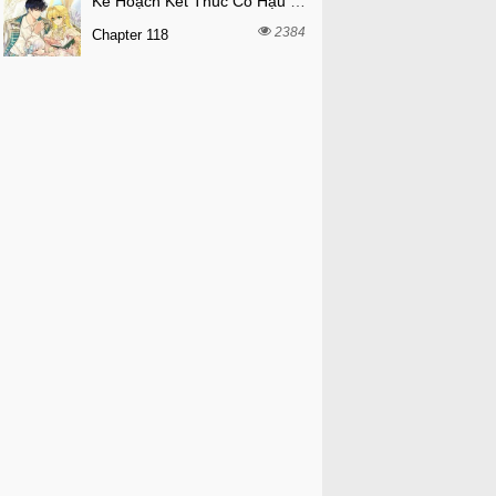
Kế Hoạch Kết Thúc Có Hậu Cho Nhân Vật Phản Diện
2384
Chapter 118