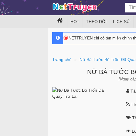
HOT
THEO DÕI
LỊCH SỬ
NETTRUYEN chỉ có tên miền chính 
Trang chủ
Nữ Bá Tước Bỏ Trốn Đã Quay
NỮ BÁ TƯỚC B
[Ngày cập
Tác
Tìn
Th
Lư