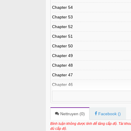
Chapter 54
Chapter 53
Chapter 52
Chapter 51
Chapter 50
Chapter 49
Chapter 48
Chapter 47
Chapter 46
Chapter 45
Chapter 44
Chapter 43
Nettruyen (
0
)
Facebook (
)
Chapter 42
Bình luận không được tính để tăng cấp độ. Tài kh
đủ cấp độ.