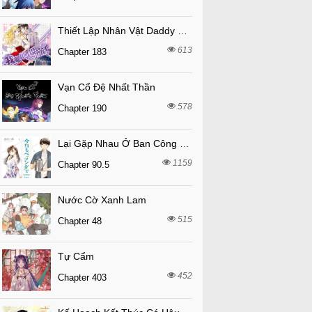
Thiết Lập Nhân Vật Daddy Của Tôi Bị Sụp Đổ
613
Chapter 183
Vạn Cổ Đệ Nhất Thần
578
Chapter 190
Lại Gặp Nhau Ở Ban Công Rồi
1159
Chapter 90.5
Nước Cờ Xanh Lam
515
Chapter 48
Tự Cẩm
452
Chapter 403