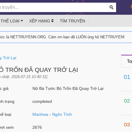
THỂ LOẠI
XẾP HẠNG
TÌM TRUYỆN
thức là NETTRUYENN.ORG. Cảm ơn bạn đã LUÔN ủng hộ NETTRUYEN!
 Trở Lại
To
Ỏ TRỐN ĐÃ QUAY TRỞ LẠI
01
 nhật: 2026-07-15 10:40:31]
 giả
Nữ Bá Tước Bỏ Trốn Đã Quay Trở Lại
02
h trạng
completed
ể loại
Manhwa
-
Ngôn Tình
03
ợt xem
2676