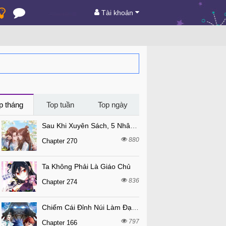
Tài khoản
p tháng
Top tuần
Top ngày
Sau Khi Xuyên Sách, 5 Nhân Cách Của Bạo Quân Đều Yêu Ta
880
Chapter 270
Ta Không Phải Là Giáo Chủ
836
Chapter 274
Chiếm Cái Đỉnh Núi Làm Đại Vương
797
Chapter 166