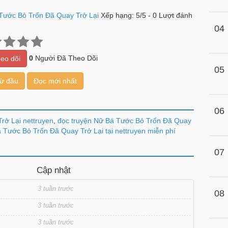
Tước Bỏ Trốn Đã Quay Trở Lại
Xếp hạng:
5
/
5
-
0
Lượt đánh
04
0
Người Đã Theo Dõi
eo dõi
05
từ đầu
Đọc mới nhất
06
rở Lại nettruyen
,
đọc truyện Nữ Bá Tước Bỏ Trốn Đã Quay
 Tước Bỏ Trốn Đã Quay Trở Lại tại nettruyen miễn phí
07
Cập nhật
3 tuần trước
08
3 tuần trước
3 tuần trước