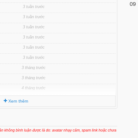
09
3 tuần trước
3 tuần trước
3 tuần trước
3 tuần trước
3 tuần trước
3 tuần trước
3 tháng trước
3 tháng trước
4 tháng trước
4 tháng trước
Xem thêm
4 tháng trước
4 tháng trước
4 tháng trước
oản không bình luận được là do: avatar nhạy cảm, spam link hoặc chưa