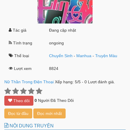
Tác giả
Đang cập nhật
Tình trạng
ongoing
Thể loại
Chuyển Sinh
-
Manhua
-
Truyện Màu
Lượt xem
8824
Nữ Thần Trong Điện Thoại
Xếp hạng:
5
/
5
-
0
Lượt đánh giá.
0
Người Đã Theo Dõi
Theo dõi
Đọc từ đầu
Đọc mới nhất
NỘI DUNG TRUYỆN