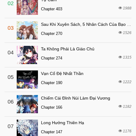
8 tháng trước
Chapter 112
02
1988
Chapter 403
8 tháng trước
Chapter 111
8 tháng trước
Chapter 110
Sau Khi Xuyên Sách, 5 Nhân Cách Của Bạo Quân Đều Yêu Ta
03
8 tháng trước
Chapter 109
1526
Chapter 270
8 tháng trước
Chapter 108
Ta Không Phải Là Giáo Chủ
8 tháng trước
04
Chapter 107
1315
Chapter 274
8 tháng trước
Chapter 106
8 tháng trước
Chapter 105
Vạn Cổ Đệ Nhất Thần
05
8 tháng trước
1222
Chapter 104
Chapter 190
8 tháng trước
Chapter 103
Chiếm Cái Đỉnh Núi Làm Đại Vương
06
8 tháng trước
Chapter 102
1182
Chapter 166
8 tháng trước
Chapter 101
8 tháng trước
Chapter 100
Long Hưởng Thiên Hạ
07
1176
8 tháng trước
Chapter 147
Chapter 99