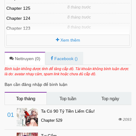
8 tháng trước
Chapter 125
8 tháng trước
Chapter 124
8 tháng trước
Chapter 123
8 tháng trước
Chapter 122
Xem thêm
8 tháng trước
Chapter 121
8 tháng trước
Chapter 120
Nettruyen (
0
)
Facebook (
)
8 tháng trước
Chapter 119
Bình luận không được tính để tăng cấp độ. Tài khoản không bình luận được
là do: avatar nhạy cảm, spam link hoặc chưa đủ cấp độ.
8 tháng trước
Chapter 118
Bạn cần đăng nhập để bình luận
8 tháng trước
Chapter 117
8 tháng trước
Chapter 116
Top tháng
Top tuần
Top ngày
8 tháng trước
Chapter 115
Ta Có 90 Tỷ Tiền Liếm Cẩu!
01
8 tháng trước
Chapter 114
2093
Chapter 529
8 tháng trước
Chapter 113
Tự Cẩm