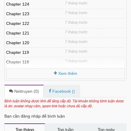
7 tháng trước
Chapter 124
7 tháng trước
Chapter 123
7 tháng trước
Chapter 122
7 tháng trước
Chapter 121
7 tháng trước
Chapter 120
7 tháng trước
Chapter 119
7 tháng trước
Chapter 118
7 tháng trước
Chapter 117
Xem thêm
7 tháng trước
Chapter 116
7 tháng trước
Chapter 115
Nettruyen (
0
)
Facebook (
)
7 tháng trước
Chapter 114
Bình luận không được tính để tăng cấp độ. Tài khoản không bình luận được
là do: avatar nhạy cảm, spam link hoặc chưa đủ cấp độ.
7 tháng trước
Chapter 113
Bạn cần đăng nhập để bình luận
7 tháng trước
Chapter 112
7 tháng trước
Chapter 111
Top tháng
Top tuần
Top ngày