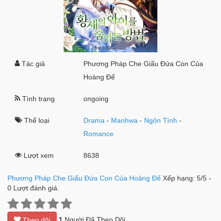
Tác giả
Phương Pháp Che Giấu Đứa Con Của
Hoàng Đế
Tình trạng
ongoing
Thể loại
Drama
-
Manhwa
-
Ngôn Tình
-
Romance
Lượt xem
8638
Phương Pháp Che Giấu Đứa Con Của Hoàng Đế
Xếp hạng:
5
/
5
-
0
Lượt đánh giá.
1
Người Đã Theo Dõi
Theo dõi