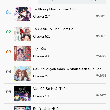
7 tháng trước
Chapter 110
Ta Không Phải Là Giáo Chủ
01
7 tháng trước
Chapter 109
2882
Chapter 274
7 tháng trước
Chapter 108
Ta Có 90 Tỷ Tiền Liếm Cẩu!
7 tháng trước
Chapter 107
02
2622
Chapter 529
7 tháng trước
Chapter 106
7 tháng trước
Chapter 105
Tự Cẩm
03
7 tháng trước
Chapter 104
2394
Chapter 403
7 tháng trước
Chapter 103
Sau Khi Xuyên Sách, 5 Nhân Cách Của Bạo Quân Đều Yêu Ta
7 tháng trước
04
Chapter 102
2091
Chapter 270
7 tháng trước
Chapter 101
7 tháng trước
Chapter 100
Vạn Cổ Đệ Nhất Thần
05
7 tháng trước
1670
Chapter 99
Chapter 190
7 tháng trước
Chapter 98
Đại Y Lăng Nhiên