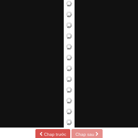
Chap trước
Chap sau