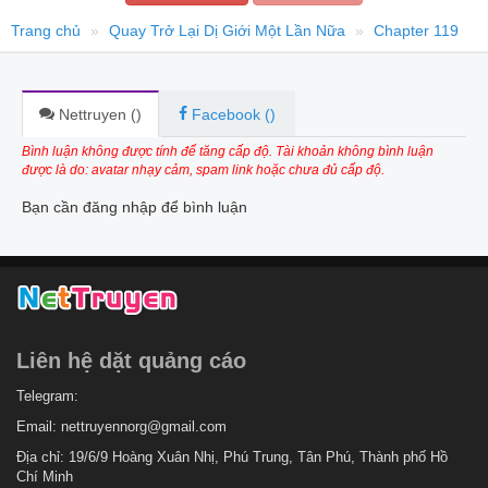
Trang chủ
Quay Trở Lại Dị Giới Một Lần Nữa
Chapter 119
Nettruyen (
)
Facebook (
)
Bình luận không được tính để tăng cấp độ. Tài khoản không bình luận
được là do: avatar nhạy cảm, spam link hoặc chưa đủ cấp độ.
Bạn cần đăng nhập để bình luận
Liên hệ dặt quảng cáo
Telegram:
Email:
nettruyennorg@gmail.com
Địa chỉ: 19/6/9 Hoàng Xuân Nhị, Phú Trung, Tân Phú, Thành phố Hồ
Chí Minh