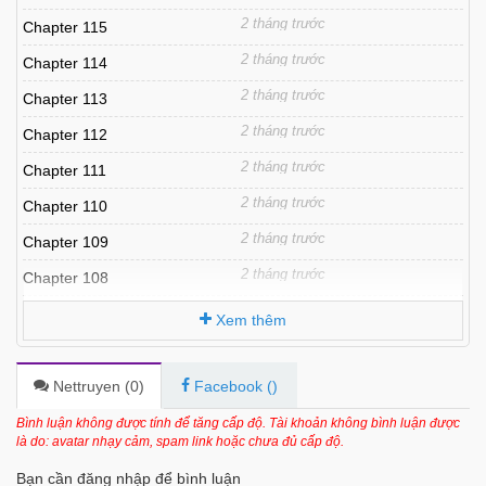
2 tháng trước
Chapter 115
2 tháng trước
Chapter 114
2 tháng trước
Chapter 113
2 tháng trước
Chapter 112
2 tháng trước
Chapter 111
2 tháng trước
Chapter 110
2 tháng trước
Chapter 109
2 tháng trước
Chapter 108
2 tháng trước
Chapter 107
Xem thêm
2 tháng trước
Chapter 106
2 tháng trước
Chapter 105
Nettruyen (
0
)
Facebook (
)
2 tháng trước
Chapter 104
Bình luận không được tính để tăng cấp độ. Tài khoản không bình luận được
là do: avatar nhạy cảm, spam link hoặc chưa đủ cấp độ.
2 tháng trước
Chapter 103
Bạn cần đăng nhập để bình luận