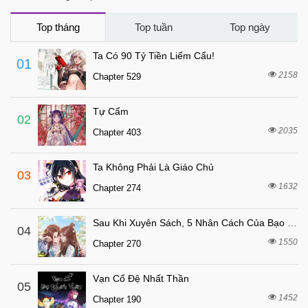
2 tháng trước
Chapter 102
2 tháng trước
Chapter 101
Top tháng
Top tuần
Top ngày
2 tháng trước
Chapter 100
Ta Có 90 Tỷ Tiền Liếm Cẩu!
01
2 tháng trước
Chapter 99
2158
Chapter 529
2 tháng trước
Chapter 98
Tự Cẩm
2 tháng trước
Chapter 97
02
2035
Chapter 403
2 tháng trước
Chapter 96
2 tháng trước
Chapter 95
Ta Không Phải Là Giáo Chủ
03
2 tháng trước
Chapter 94
1632
Chapter 274
2 tháng trước
Chapter 93
Sau Khi Xuyên Sách, 5 Nhân Cách Của Bạo Quân Đều Yêu Ta
2 tháng trước
04
Chapter 92
1550
Chapter 270
2 tháng trước
Chapter 91
2 tháng trước
Chapter 90
Vạn Cổ Đệ Nhất Thần
05
2 tháng trước
1452
Chapter 89
Chapter 190