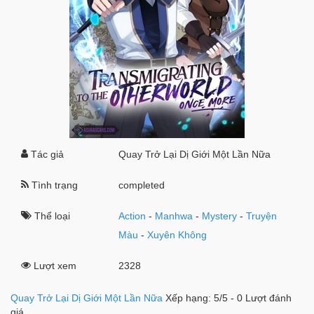
Tác giả
Quay Trở Lại Dị Giới Một Lần Nữa
Tình trạng
completed
Thể loại
Action
-
Manhwa
-
Mystery
-
Truyện
Màu
-
Xuyên Không
Lượt xem
2328
Quay Trở Lại Dị Giới Một Lần Nữa
Xếp hạng:
5
/
5
-
0
Lượt đánh
giá.