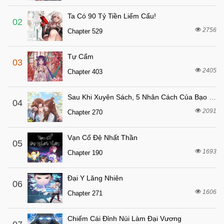
Ta Có 90 Tỷ Tiền Liếm Cẩu!
02
2756
Chapter 529
Tự Cẩm
03
2405
Chapter 403
Sau Khi Xuyên Sách, 5 Nhân Cách Của Bạo Quân Đều Yêu Ta
04
2091
Chapter 270
Vạn Cổ Đệ Nhất Thần
05
1693
Chapter 190
Đại Y Lăng Nhiên
06
1606
Chapter 271
Chiếm Cái Đỉnh Núi Làm Đại Vương