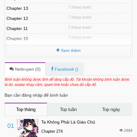
7 tháng trước
Chapter 13
7 tháng trước
Chapter 12
7 tháng trước
Chapter 11
7 tháng trước
Chapter 10
7 tháng trước
Chapter 9
Xem thêm
7 tháng trước
Chapter 8
7 tháng trước
Chapter 7
Nettruyen (
0
)
Facebook (
)
7 tháng trước
Chapter 6
Bình luận không được tính để tăng cấp độ. Tài khoản không bình luận được
là do: avatar nhạy cảm, spam link hoặc chưa đủ cấp độ.
7 tháng trước
Chapter 5
Bạn cần đăng nhập để bình luận
7 tháng trước
Chapter 4
7 tháng trước
Chapter 3
Top tháng
Top tuần
Top ngày
7 tháng trước
Chapter 2
Ta Không Phải Là Giáo Chủ
01
7 tháng trước
Chapter 1
2884
Chapter 274