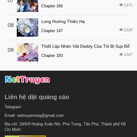
07
1371
Chapter 166
Long Hưởng Thiên Hạ
08
1220
Chapter 147
Thiết Lập Nhân Vật Daddy Của Tôi Bị Sụp Đổ
09
1207
Chapter 183
Liên hệ dặt quảng cáo
Telegram:
Email:
nettruyennorg@gmail.com
Địa chỉ: 19/6/9 Hoàng Xuân Nhị, Phú Trung, Tân Phú, Thành phố Hồ
Chí Minh