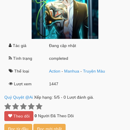
Tác giả
Đang cập nhật
Tình trạng
completed
Thể loại
Action
-
Manhua
-
Truyện Màu
Lượt xem
1447
Quỷ Quyệt @Ai
Xếp hạng:
5
/
5
-
0
Lượt đánh giá.
0
Người Đã Theo Dõi
Theo dõi
Đọc từ đầu
Đọc mới nhất