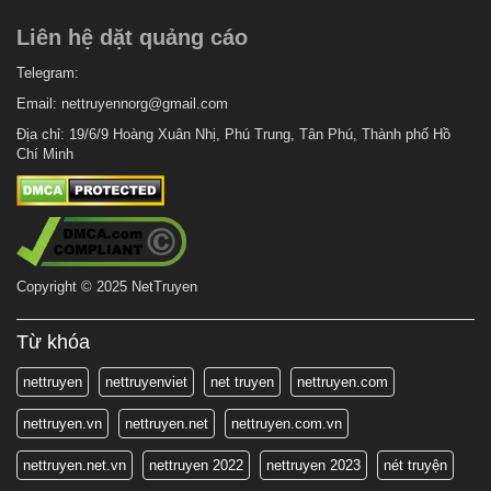
Chapter 69
Liên hệ dặt quảng cáo
7 tháng trước
Chapter 68
7 tháng trước
Telegram:
Chapter 67
Email:
nettruyennorg@gmail.com
7 tháng trước
Chapter 66
Địa chỉ: 19/6/9 Hoàng Xuân Nhị, Phú Trung, Tân Phú, Thành phố Hồ
7 tháng trước
Chapter 65
Chí Minh
7 tháng trước
Chapter 64
7 tháng trước
Chapter 63
7 tháng trước
Chapter 62
Copyright © 2025 NetTruyen
7 tháng trước
Chapter 61
7 tháng trước
Chapter 60
Từ khóa
7 tháng trước
Chapter 59
nettruyen
nettruyenviet
net truyen
nettruyen.com
7 tháng trước
Chapter 58
nettruyen.vn
nettruyen.net
nettruyen.com.vn
7 tháng trước
Chapter 57
nettruyen.net.vn
nettruyen 2022
nettruyen 2023
nét truyện
7 tháng trước
Chapter 56