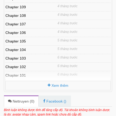
4 tháng trước
Chapter 109
4 tháng trước
Chapter 108
4 tháng trước
Chapter 107
4 tháng trước
Chapter 106
5 tháng trước
Chapter 105
5 tháng trước
Chapter 104
6 tháng trước
Chapter 103
6 tháng trước
Chapter 102
6 tháng trước
Chapter 101
6 tháng trước
Chapter 100
Xem thêm
7 tháng trước
Chapter 99
7 tháng trước
Chapter 98
Nettruyen (
0
)
Facebook (
)
7 tháng trước
Chapter 97
Bình luận không được tính để tăng cấp độ. Tài khoản không bình luận được
là do: avatar nhạy cảm, spam link hoặc chưa đủ cấp độ.