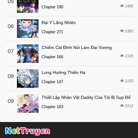
05
7 tháng trước
1490
Chapter 82
Chapter 190
7 tháng trước
Chapter 81
Đại Y Lăng Nhiên
06
7 tháng trước
Chapter 80
1385
Chapter 271
7 tháng trước
Chapter 79
7 tháng trước
Chapter 78
Chiếm Cái Đỉnh Núi Làm Đại Vương
07
1320
7 tháng trước
Chapter 166
Chapter 77
7 tháng trước
Chapter 76
Long Hưởng Thiên Hạ
08
7 tháng trước
Chapter 75
1195
Chapter 147
7 tháng trước
Chapter 74
Thiết Lập Nhân Vật Daddy Của Tôi Bị Sụp Đổ
7 tháng trước
Chapter 73
09
1012
Chapter 183
7 tháng trước
Chapter 72
7 tháng trước
Chapter 71
7 tháng trước
Chapter 70
7 tháng trước