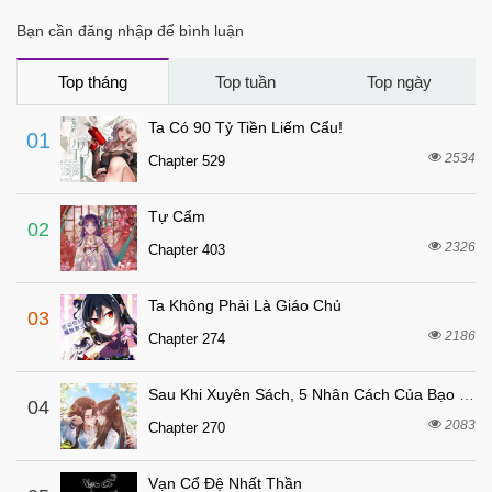
7 tháng trước
Chapter 96
Bạn cần đăng nhập để bình luận
7 tháng trước
Chapter 95
7 tháng trước
Chapter 94
Top tháng
Top tuần
Top ngày
7 tháng trước
Chapter 93
Ta Có 90 Tỷ Tiền Liếm Cẩu!
01
7 tháng trước
Chapter 92
2534
Chapter 529
7 tháng trước
Chapter 91
Tự Cẩm
7 tháng trước
Chapter 90
02
2326
Chapter 403
7 tháng trước
Chapter 89
7 tháng trước
Chapter 88
Ta Không Phải Là Giáo Chủ
03
7 tháng trước
Chapter 87
2186
Chapter 274
7 tháng trước
Chapter 86
Sau Khi Xuyên Sách, 5 Nhân Cách Của Bạo Quân Đều Yêu Ta
7 tháng trước
04
Chapter 85
2083
Chapter 270
7 tháng trước
Chapter 84
7 tháng trước
Chapter 83
Vạn Cổ Đệ Nhất Thần