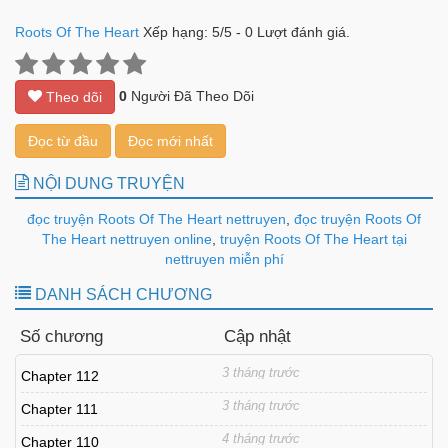
Roots Of The Heart
Xếp hạng:
5
/
5
-
0
Lượt đánh giá.
0
Người Đã Theo Dõi
Theo dõi
Đọc từ đầu
Đọc mới nhất
NỘI DUNG TRUYỆN
đọc truyện Roots Of The Heart nettruyen
,
đọc truyện Roots Of
The Heart nettruyen online
,
truyện Roots Of The Heart tại
nettruyen miễn phí
DANH SÁCH CHƯƠNG
Số chương
Cập nhật
3 tháng trước
Chapter 112
3 tháng trước
Chapter 111
4 tháng trước
Chapter 110