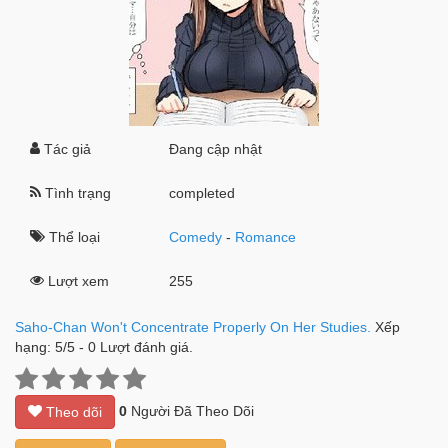
Tác giả
Đang cập nhật
Tình trạng
completed
Thể loại
Comedy
-
Romance
Lượt xem
255
Saho-Chan Won't Concentrate Properly On Her Studies.
Xếp
hạng:
5
/
5
-
0
Lượt đánh giá.
0
Người Đã Theo Dõi
Theo dõi