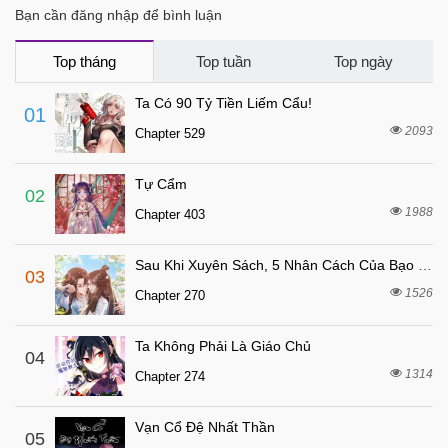
Bạn cần đăng nhập để bình luận
Top tháng
Top tuần
Top ngày
Ta Có 90 Tỷ Tiền Liếm Cẩu!
01
2093
Chapter 529
Tự Cẩm
02
1988
Chapter 403
Sau Khi Xuyên Sách, 5 Nhân Cách Của Bạo Quân Đều Yêu Ta
03
1526
Chapter 270
Ta Không Phải Là Giáo Chủ
04
1314
Chapter 274
Vạn Cổ Đệ Nhất Thần
05