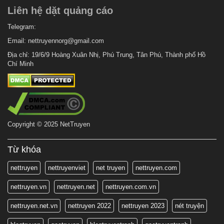
Liên hệ dặt quảng cáo
Telegram:
Email:
nettruyennorg@gmail.com
Địa chỉ: 19/6/9 Hoàng Xuân Nhị, Phú Trung, Tân Phú, Thành phố Hồ
Chí Minh
Copyright © 2025 NetTruyen
Từ khóa
nettruyen
nettruyenviet
net truyen
nettruyen.com
nettruyen.vn
nettruyen.net
nettruyen.com.vn
nettruyen.net.vn
nettruyen 2022
nettruyen 2023
nét truyện