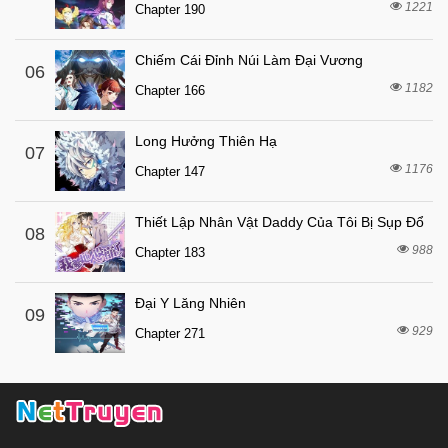
1221
Chapter 190
Chiếm Cái Đỉnh Núi Làm Đại Vương
06
1182
Chapter 166
Long Hưởng Thiên Hạ
07
1176
Chapter 147
Thiết Lập Nhân Vật Daddy Của Tôi Bị Sụp Đổ
08
988
Chapter 183
Đại Y Lăng Nhiên
09
929
Chapter 271