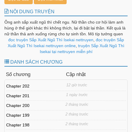
NỘI DUNG TRUYỆN
Ông anh sắp xuất ngũ thì chết ngu. Nữ thần cho cơ hội làm anh
hùng ở thế giới khác thì không thích, lại đi bật lại thần. Kết quả là
nữ thần thả anh xuống rừng cho tự sinh tồn. Mô típ tưởng quen
thuộc nhưng càng đọc sẽ thấy câu chuyện không đơn giản như
đọc truyện Sắp Xuất Ngũ Thì Isekai nettruyen
,
đọc truyện Sắp
vậy.
Xuất Ngũ Thì Isekai nettruyen online
,
truyện Sắp Xuất Ngũ Thì
Isekai tại nettruyen miễn phí
DANH SÁCH CHƯƠNG
Số chương
Cập nhật
12 giờ trước
Chapter 202
1 ngày trước
Chapter 201
2 tháng trước
Chapter 200
2 tháng trước
Chapter 199
2 tháng trước
Chapter 198