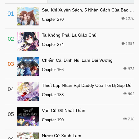
6 tháng trước
Chapter 183
Sau Khi Xuyên Sách, 5 Nhân Cách Của Bạo Quân Đều Yêu Ta
01
6 tháng trước
Chapter 182
1270
Chapter 270
6 tháng trước
Chapter 181
Ta Không Phải Là Giáo Chủ
6 tháng trước
Chapter 180
02
1051
Chapter 274
6 tháng trước
Chapter 179
6 tháng trước
Chapter 178
Chiếm Cái Đỉnh Núi Làm Đại Vương
03
6 tháng trước
Chapter 177
973
Chapter 166
6 tháng trước
Chapter 176
Thiết Lập Nhân Vật Daddy Của Tôi Bị Sụp Đổ
6 tháng trước
04
Chapter 175
803
Chapter 183
6 tháng trước
Chapter 174.5
5 tháng trước
Chapter 174
Vạn Cổ Đệ Nhất Thần
05
6 tháng trước
738
Chapter 173
Chapter 190
6 tháng trước
Chapter 172
Nước Cờ Xanh Lam