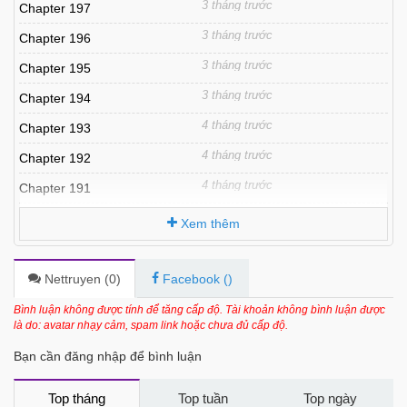
3 tháng trước
Chapter 197
3 tháng trước
Chapter 196
3 tháng trước
Chapter 195
3 tháng trước
Chapter 194
4 tháng trước
Chapter 193
4 tháng trước
Chapter 192
4 tháng trước
Chapter 191
5 tháng trước
Chapter 190
Xem thêm
5 tháng trước
Chapter 189
5 tháng trước
Chapter 188
Nettruyen (
0
)
Facebook (
)
5 tháng trước
Chapter 187
Bình luận không được tính để tăng cấp độ. Tài khoản không bình luận được
là do: avatar nhạy cảm, spam link hoặc chưa đủ cấp độ.
6 tháng trước
Chapter 186
Bạn cần đăng nhập để bình luận
6 tháng trước
Chapter 185
6 tháng trước
Chapter 184
Top tháng
Top tuần
Top ngày