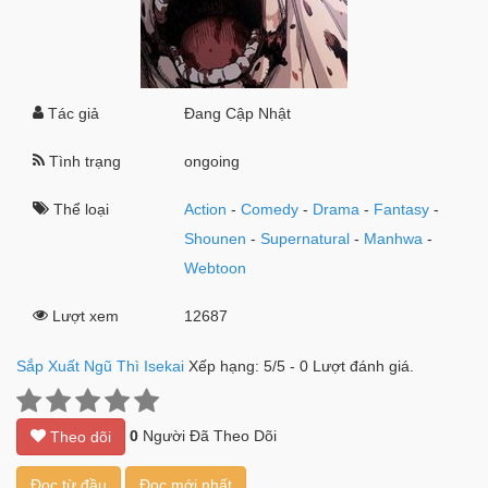
Tác giả
Đang Cập Nhật
Tình trạng
ongoing
Thể loại
Action
-
Comedy
-
Drama
-
Fantasy
-
Shounen
-
Supernatural
-
Manhwa
-
Webtoon
Lượt xem
12687
Sắp Xuất Ngũ Thì Isekai
Xếp hạng:
5
/
5
-
0
Lượt đánh giá.
0
Người Đã Theo Dõi
Theo dõi
Đọc từ đầu
Đọc mới nhất