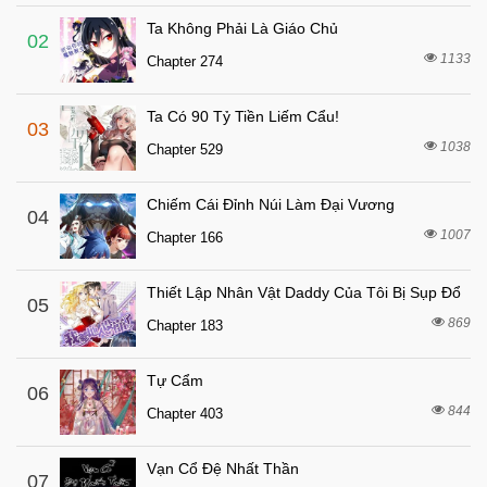
Chapter 22
Ta Không Phải Là Giáo Chủ
8 tháng trước
Chapter 21
02
1133
Chapter 274
8 tháng trước
Chapter 20
8 tháng trước
Chapter 19
Ta Có 90 Tỷ Tiền Liếm Cẩu!
03
8 tháng trước
Chapter 18
1038
Chapter 529
8 tháng trước
Chapter 17
Chiếm Cái Đỉnh Núi Làm Đại Vương
1 tuần trước
04
Chapter 16
1007
Chapter 166
8 tháng trước
Chapter 15
1 tuần trước
Chapter 14.5
Thiết Lập Nhân Vật Daddy Của Tôi Bị Sụp Đổ
05
8 tháng trước
869
Chapter 14
Chapter 183
8 tháng trước
Chapter 13
Tự Cẩm
06
8 tháng trước
Chapter 12
844
Chapter 403
8 tháng trước
Chapter 11
8 tháng trước
Chapter 10
Vạn Cổ Đệ Nhất Thần
07