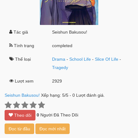
Tác giả
Seishun Bakusou!
Tình trạng
completed
Thể loại
Drama
-
School Life
-
Slice Of Life
-
Tragedy
Lượt xem
2929
Seishun Bakusou!
Xếp hạng:
5
/
5
-
0
Lượt đánh giá.
0
Người Đã Theo Dõi
Theo dõi
Đọc từ đầu
Đọc mới nhất