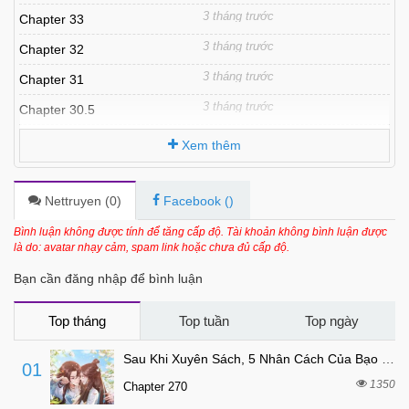
3 tháng trước
Chapter 33
3 tháng trước
Chapter 32
3 tháng trước
Chapter 31
3 tháng trước
Chapter 30.5
5 tháng trước
Chapter 30
Xem thêm
5 tháng trước
Chapter 29
5 tháng trước
Chapter 28
Nettruyen (
0
)
Facebook (
)
6 tháng trước
Chapter 27
Bình luận không được tính để tăng cấp độ. Tài khoản không bình luận được
là do: avatar nhạy cảm, spam link hoặc chưa đủ cấp độ.
6 tháng trước
Chapter 26
Bạn cần đăng nhập để bình luận
6 tháng trước
Chapter 25
7 tháng trước
Chapter 24
Top tháng
Top tuần
Top ngày
7 tháng trước
Chapter 23
Sau Khi Xuyên Sách, 5 Nhân Cách Của Bạo Quân Đều Yêu Ta
01
7 tháng trước
Chapter 22.5
1350
Chapter 270
7 tháng trước