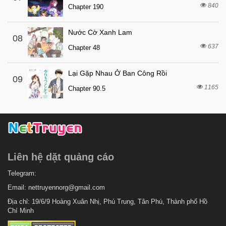
840
8 tháng trước
Chapter 190
Chapter 9
8 tháng trước
Chapter 8
Nước Cờ Xanh Lam
08
8 tháng trước
Chapter 7
637
Chapter 48
1 tuần trước
Chapter 6.5
Lại Gặp Nhau Ở Ban Công Rồi
8 tháng trước
Chapter 6
09
1165
Chapter 90.5
8 tháng trước
Chapter 5
8 tháng trước
Chapter 4
8 tháng trước
Chapter 3
8 tháng trước
Chapter 2
Liên hệ dặt quảng cáo
8 tháng trước
Chapter 1
Telegram:
Email:
nettruyennorg@gmail.com
Địa chỉ: 19/6/9 Hoàng Xuân Nhị, Phú Trung, Tân Phú, Thành phố Hồ
Chí Minh