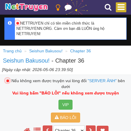
NETTRUYEN chỉ có tên miền chính thức là
NETTRUYENN.ORG. Cảm ơn bạn đã LUÔN ủng hộ
NETTRUYEN!
Trang chủ
Seishun Bakusou!
Chapter 36
Seishun Bakusou!
- Chapter 36
[Ngày cập nhật: 2026-05-06 23:39:50]
Nếu không xem được truyện vui lòng đổi
"SERVER ẢNH"
bên
dưới
Vui lòng bấm
"BÁO LỖI"
nếu không xem được truyện
VIP
BÁO LỖI