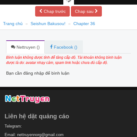
Chap trước
Chap sau
Trang chủ
Seishun Bakusou!
Chapter 36
Nettruyen (
)
Facebook (
)
Bình luận không được tính để tăng cấp độ. Tài khoản không bình luận
được là do: avatar nhạy cảm, spam link hoặc chưa đủ cấp độ.
Bạn cần đăng nhập để bình luận
Liên hệ dặt quảng cáo
Telegram:
Email:
nettruyennorg@gmail.com