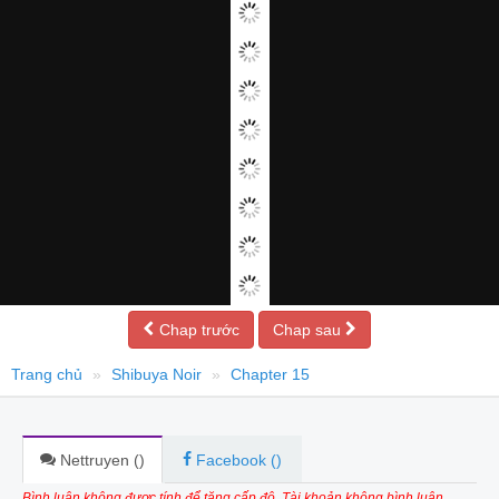
Chap trước
Chap sau
Trang chủ
Shibuya Noir
Chapter 15
Nettruyen (
)
Facebook (
)
Bình luận không được tính để tăng cấp độ. Tài khoản không bình luận