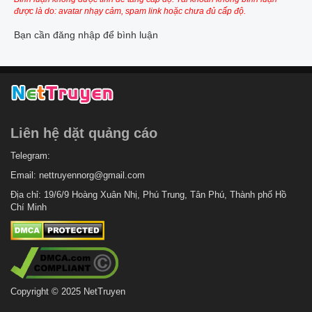
được là do: avatar nhạy cảm, spam link hoặc chưa đủ cấp độ.
Bạn cần đăng nhập để bình luận
Liên hệ dặt quảng cáo
Telegram:
Email:
nettruyennorg@gmail.com
Địa chỉ: 19/6/9 Hoàng Xuân Nhị, Phú Trung, Tân Phú, Thành phố Hồ
Chí Minh
Copyright © 2025 NetTruyen