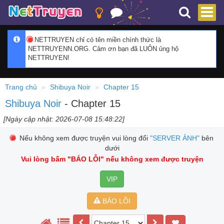
NETTRUYEN chỉ có tên miền chính thức là
NETTRUYENN.ORG. Cảm ơn bạn đã LUÔN ủng hộ
NETTRUYEN!
Trang chủ
Shibuya Noir
Chapter 15
Shibuya Noir
- Chapter 15
[Ngày cập nhật: 2026-07-08 15:48:22]
Nếu không xem được truyện vui lòng đổi
"SERVER ẢNH"
bên
dưới
Vui lòng bấm
"BÁO LỖI"
nếu không xem được truyện
VIP
BÁO LỖI