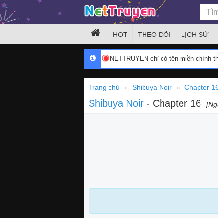
HOT
THEO DÕI
LỊCH SỬ
NETTRUYEN chỉ có tên miền chính 
Trang chủ
Shibuya Noir
Chapter 1
Shibuya Noir
- Chapter 16
[Ng