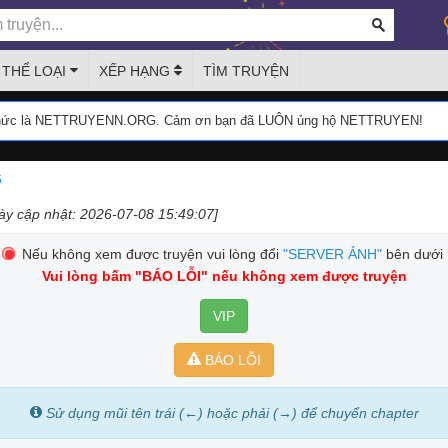
THỂ LOẠI
XẾP HẠNG
TÌM TRUYỆN
thức là NETTRUYENN.ORG. Cảm ơn bạn đã LUÔN ủng hộ NETTRUYEN!
6
ày cập nhật: 2026-07-08 15:49:07]
Nếu không xem được truyện vui lòng đổi
"SERVER ẢNH"
bên dưới
Vui lòng bấm
"BÁO LỖI"
nếu không xem được truyện
VIP
BÁO LỖI
Sử dụng mũi tên trái (←) hoặc phải (→) để chuyển chapter