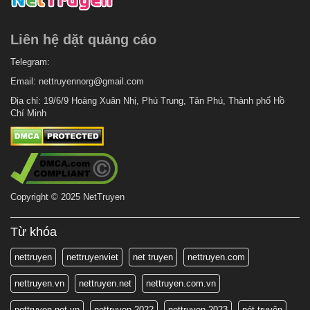
Liên hệ dặt quảng cáo
Telegram:
Email:
nettruyennorg@gmail.com
Địa chỉ: 19/6/9 Hoàng Xuân Nhị, Phú Trung, Tân Phú, Thành phố Hồ
Chí Minh
Copyright © 2025 NetTruyen
Từ khóa
nettruyen
nettruyenviet
net truyen
nettruyen.com
nettruyen.vn
nettruyen.net
nettruyen.com.vn
nettruyen.net.vn
nettruyen 2022
nettruyen 2023
nét truyện