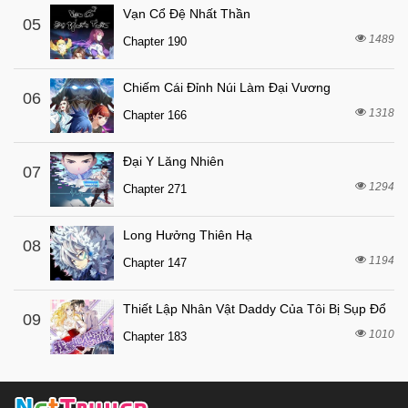
7 tháng trước
Chapter 0
Vạn Cổ Đệ Nhất Thần
05
1489
Chapter 190
Chiếm Cái Đỉnh Núi Làm Đại Vương
06
1318
Chapter 166
Đại Y Lăng Nhiên
07
1294
Chapter 271
Long Hưởng Thiên Hạ
08
1194
Chapter 147
Thiết Lập Nhân Vật Daddy Của Tôi Bị Sụp Đổ
09
1010
Chapter 183