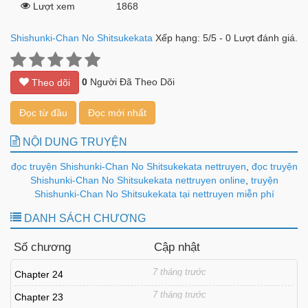
Lượt xem
1868
Shishunki-Chan No Shitsukekata
Xếp hạng:
5
/
5
-
0
Lượt đánh giá.
0
Người Đã Theo Dõi
Theo dõi
Đọc từ đầu
Đọc mới nhất
NỘI DUNG TRUYỆN
đọc truyện Shishunki-Chan No Shitsukekata nettruyen
,
đọc truyện
Shishunki-Chan No Shitsukekata nettruyen online
,
truyện
Shishunki-Chan No Shitsukekata tại nettruyen miễn phí
DANH SÁCH CHƯƠNG
Số chương
Cập nhật
7 tháng trước
Chapter 24
7 tháng trước
Chapter 23