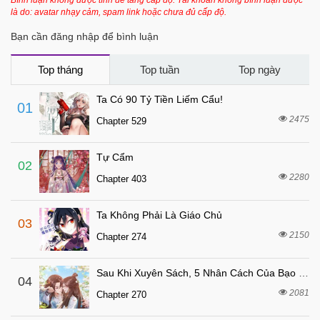
Bình luận không được tính để tăng cấp độ. Tài khoản không bình luận được
là do: avatar nhạy cảm, spam link hoặc chưa đủ cấp độ.
7 tháng trước
Chapter 9
Bạn cần đăng nhập để bình luận
7 tháng trước
Chapter 8
7 tháng trước
Chapter 7
Top tháng
Top tuần
Top ngày
7 tháng trước
Chapter 6.5
Ta Có 90 Tỷ Tiền Liếm Cẩu!
01
7 tháng trước
Chapter 6.2
2475
Chapter 529
7 tháng trước
Chapter 6.1
Tự Cẩm
7 tháng trước
Chapter 5
02
2280
Chapter 403
7 tháng trước
Chapter 4.2
7 tháng trước
Chapter 4.1
Ta Không Phải Là Giáo Chủ
03
7 tháng trước
Chapter 3
2150
Chapter 274
7 tháng trước
Chapter 2.2
Sau Khi Xuyên Sách, 5 Nhân Cách Của Bạo Quân Đều Yêu Ta
7 tháng trước
04
Chapter 2.1
2081
Chapter 270
7 tháng trước
Chapter 1