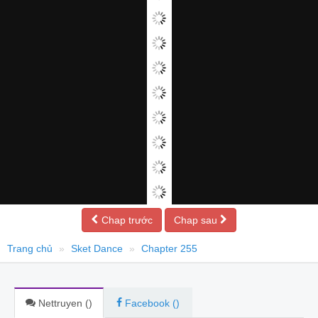
Chap trước
Chap sau
Trang chủ
Sket Dance
Chapter 255
Nettruyen (
)
Facebook (
)