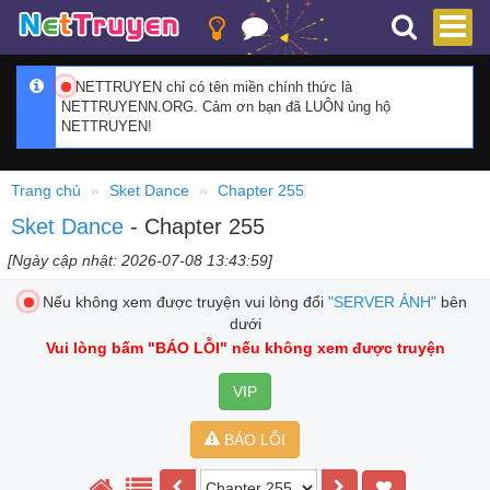
NETTRUYEN chỉ có tên miền chính thức là
NETTRUYENN.ORG. Cảm ơn bạn đã LUÔN ủng hộ
NETTRUYEN!
Trang chủ
Sket Dance
Chapter 255
Sket Dance
- Chapter 255
[Ngày cập nhật: 2026-07-08 13:43:59]
Nếu không xem được truyện vui lòng đổi
"SERVER ẢNH"
bên
dưới
Vui lòng bấm
"BÁO LỖI"
nếu không xem được truyện
VIP
BÁO LỖI