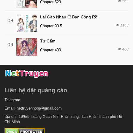
565
3 tháng trước
Chapter 529
Chapter 222
3 tháng trước
Chapter 221
Lại Gặp Nhau Ở Ban Công Rồi
08
3 tháng trước
Chapter 220
1163
Chapter 90.5
6 tháng trước
Chapter 219
Tự Cẩm
6 tháng trước
Chapter 218
09
460
Chapter 403
6 tháng trước
Chapter 217
6 tháng trước
Chapter 216
6 tháng trước
Chapter 215
6 tháng trước
Chapter 214
Liên hệ dặt quảng cáo
6 tháng trước
Chapter 213
6 tháng trước
Telegram:
Chapter 212
Email:
nettruyennorg@gmail.com
6 tháng trước
Chapter 211
Địa chỉ: 19/6/9 Hoàng Xuân Nhị, Phú Trung, Tân Phú, Thành phố Hồ
6 tháng trước
Chapter 210
Chí Minh
6 tháng trước
Chapter 209