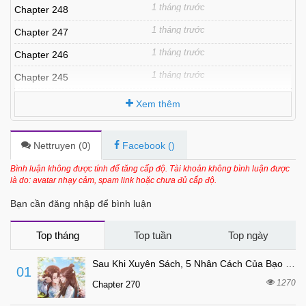
1 tháng trước
Chapter 248
1 tháng trước
Chapter 247
1 tháng trước
Chapter 246
1 tháng trước
Chapter 245
1 tháng trước
Chapter 244
Xem thêm
1 tháng trước
Chapter 243
1 tháng trước
Chapter 242
Nettruyen (
0
)
Facebook (
)
1 tháng trước
Chapter 241
Bình luận không được tính để tăng cấp độ. Tài khoản không bình luận được
là do: avatar nhạy cảm, spam link hoặc chưa đủ cấp độ.
1 tháng trước
Chapter 240
Bạn cần đăng nhập để bình luận
1 tháng trước
Chapter 239
1 tháng trước
Chapter 238
Top tháng
Top tuần
Top ngày
1 tháng trước
Chapter 237
Sau Khi Xuyên Sách, 5 Nhân Cách Của Bạo Quân Đều Yêu Ta
01
1 tháng trước
Chapter 236
1270
Chapter 270
1 tháng trước
Chapter 235