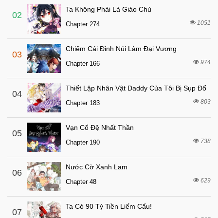
Ta Không Phải Là Giáo Chủ
1 tháng trước
Chapter 234
02
1051
Chapter 274
2 tháng trước
Chapter 233
2 tháng trước
Chapter 232
Chiếm Cái Đỉnh Núi Làm Đại Vương
03
2 tháng trước
Chapter 231
974
Chapter 166
3 tháng trước
Chapter 230
Thiết Lập Nhân Vật Daddy Của Tôi Bị Sụp Đổ
3 tháng trước
04
Chapter 229
803
Chapter 183
3 tháng trước
Chapter 228
3 tháng trước
Chapter 227
Vạn Cổ Đệ Nhất Thần
05
3 tháng trước
738
Chapter 226
Chapter 190
3 tháng trước
Chapter 225.5
Nước Cờ Xanh Lam
06
3 tháng trước
Chapter 225
629
Chapter 48
3 tháng trước
Chapter 224
3 tháng trước
Chapter 223
Ta Có 90 Tỷ Tiền Liếm Cẩu!
07