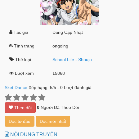
Tác giả
Đang Cập Nhật
Tình trạng
ongoing
Thể loại
School Life
-
Shoujo
Lượt xem
15868
Sket Dance
Xếp hạng:
5
/
5
-
0
Lượt đánh giá.
0
Người Đã Theo Dõi
Theo dõi
Đọc từ đầu
Đọc mới nhất
NỘI DUNG TRUYỆN