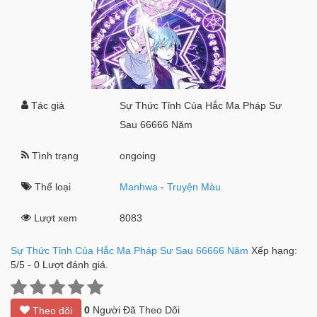
Tác giả
Sự Thức Tỉnh Của Hắc Ma Pháp Sư
Sau 66666 Năm
Tình trạng
ongoing
Thể loại
Manhwa
-
Truyện Màu
Lượt xem
8083
Sự Thức Tỉnh Của Hắc Ma Pháp Sư Sau 66666 Năm
Xếp hạng:
5
/
5
-
0
Lượt đánh giá.
0
Người Đã Theo Dõi
Theo dõi