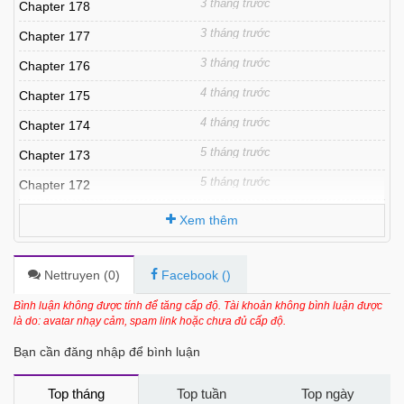
3 tháng trước
Chapter 178
3 tháng trước
Chapter 177
3 tháng trước
Chapter 176
4 tháng trước
Chapter 175
4 tháng trước
Chapter 174
5 tháng trước
Chapter 173
5 tháng trước
Chapter 172
5 tháng trước
Chapter 171
Xem thêm
5 tháng trước
Chapter 170
6 tháng trước
Chapter 169
Nettruyen (
0
)
Facebook (
)
6 tháng trước
Chapter 168
Bình luận không được tính để tăng cấp độ. Tài khoản không bình luận được
là do: avatar nhạy cảm, spam link hoặc chưa đủ cấp độ.
6 tháng trước
Chapter 167
Bạn cần đăng nhập để bình luận
6 tháng trước
Chapter 166
6 tháng trước
Chapter 165
Top tháng
Top tuần
Top ngày