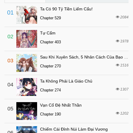
6 tháng trước
Chapter 164
Ta Có 90 Tỷ Tiền Liếm Cẩu!
01
6 tháng trước
Chapter 163
2084
Chapter 529
6 tháng trước
Chapter 162
Tự Cẩm
6 tháng trước
Chapter 161
02
1978
Chapter 403
6 tháng trước
Chapter 160
6 tháng trước
Chapter 159
Sau Khi Xuyên Sách, 5 Nhân Cách Của Bạo Quân Đều Yêu Ta
03
6 tháng trước
Chapter 158
1516
Chapter 270
6 tháng trước
Chapter 157
Ta Không Phải Là Giáo Chủ
6 tháng trước
04
Chapter 156
1307
Chapter 274
6 tháng trước
Chapter 155
6 tháng trước
Chapter 154
Vạn Cổ Đệ Nhất Thần
05
6 tháng trước
1202
Chapter 153.9
Chapter 190
6 tháng trước
Chapter 153.2
Chiếm Cái Đỉnh Núi Làm Đại Vương
06
6 tháng trước